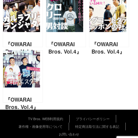
『OWARAI
『OWARAI
『OWARAI
Bros. Vol.4』
Bros. Vol.4』
Bros. Vol.4』
地下から這い上
ミステリアスさ
関西のコントを
がり扉を開いた
が女性の心を鷲
高め合っている
者同士！ マヂ
掴み？ 東ブク
同士！ ロング
カルラブリー×
ロ×リリー（見
コートダディ×
ランジャタイ対
取り図）モテ男
ニッポンの社長
談
対談
対談
『OWARAI
Bros. Vol.4』
新しいユニット
TV Bros. WEB利用規約
プライバシーポリシー
結成!? チョコ
著作権・画像使用等について
特定商法取引法に関する表記
レートプラネッ
お問い合わせ
ト×相席スター