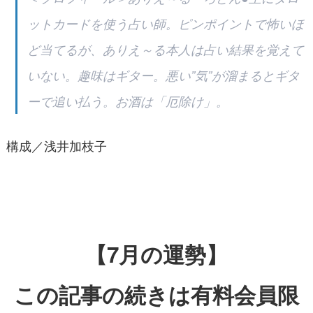
ットカードを使う占い師。ピンポイントで怖いほ
ど当てるが、ありえ～る本人は占い結果を覚えて
いない。趣味はギター。悪い”気”が溜まるとギタ
ーで追い払う。お酒は「厄除け」。
構成／浅井加枝子
【7月の運勢】
この記事の続きは有料会員限