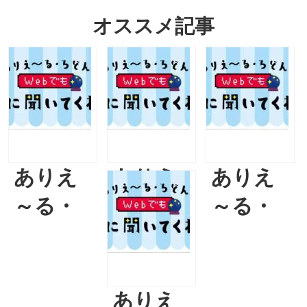
オススメ記事
ありえ
ありえ
ありえ
～る・
～る・
～る・
ろどん
ろどん
ろどん
のWEB
のWEB
のWEB
でも星
でも星
でも星
ありえ