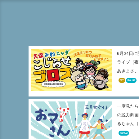
6月24日
ライブ（夜
あきまさ、み
FREE
REGULAR
一度見たら
の脱力劇画
るちゃん（1
REGULAR