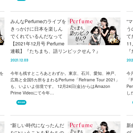
みんなPerfumeのライブを
“
きっかけに日本を楽しん
う
でくれているんだなって
て
【2021年12月号 Perfume
11
連載】『たちまち、語リンピックせん？』
『
2021.12.03
202
を
今年も残すところあとわずか。東京、石川、愛知、神戸、
今
広島と全国5カ所をまわるPerfume「Reframe Tour 2021」
「R
も、いよいよ佳境です。 12月24日(金)からはAmazon
Pe
Prime Videoにて今年…
し
REGULAR
“新しい時代になったんだ
新
な”ということを私たちの
ヴ