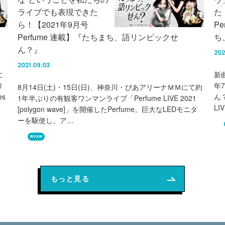
ライブでも表現できた
た
ら！【2021年9月号
P
Perfume 連載】『たちまち、語リンピックせ
ち
ん？』
202
2021.09.03
に
新
リ
年
8月14日(土)・15日(日)、神奈川・ぴあアリーナＭＭにて約
es
ん
1年半ぶりの有観客ワンマンライブ「Perfume LIVE 2021
LIV
[polygon wave]」を開催したPerfume。巨大なLEDモニタ
ーを駆使し、ア…
REGULAR
もっと見る