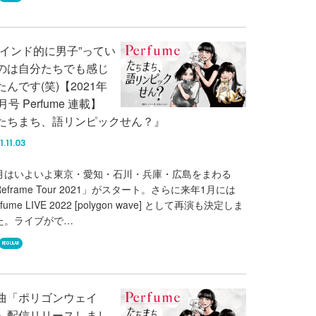
マインド的に男子”ってい
のは自分たちでも感じ
たんです(笑)【2021年
月号 Perfume 連載】
たちまち、語リンピックせん？』
1.11.03
月はいよいよ東京・愛知・石川・兵庫・広島をまわる
eframe Tour 2021」がスタート。さらに来年1月には
rfume LIVE 2022 [polygon wave] として再演も決定しま
た。ライブがで…
REGULAR
曲「ポリゴンウェイ
」配信リリースしまし