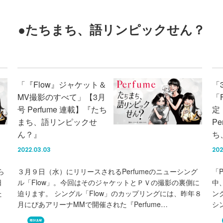
●たちまち、語リンピックせん？
「『Flow』ジャケット＆
「
MV撮影のすべて」【3月
「
号 Perfume 連載】『たち
定
まち、語リンピックせ
P
ん？』
ち
2022.03.03
202
ら
３月９日（水）にリリースされるPerfumeのニューシング
「P
日
ル「Flow」。今回はそのジャケットとＰＶの撮影の裏側に
中
た
迫ります。 シングル「Flow」のカップリングには、昨年８
ン
月にぴあアリーナMMで開催された『Perfume…
シ
REGULAR