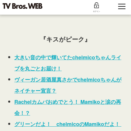
ログイン
『キスがピーク』
大きい音の中で輝いてたchelmicoちゃんライ
ブを丸ごとお届け！
ヴィーガン居酒屋真さかでchelmicoちゃんが
ネイチャー宣言？
Rachelカムバおめでとう！ Mamikoと涙の再
会！？
グリーンだよ！ chelmicoのMamikoだよ！