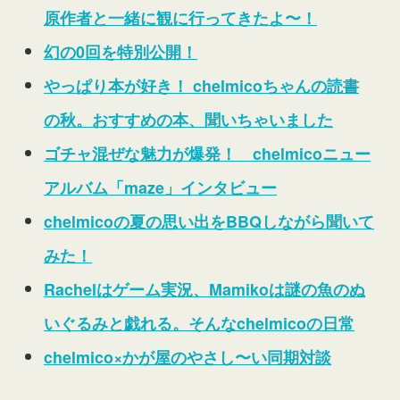
原作者と一緒に観に行ってきたよ〜！
幻の0回を特別公開！
やっぱり本が好き！ chelmicoちゃんの読書
の秋。おすすめの本、聞いちゃいました
ゴチャ混ぜな魅力が爆発！ chelmicoニュー
アルバム「maze」インタビュー
chelmicoの夏の思い出をBBQしながら聞いて
みた！
Rachelはゲーム実況、Mamikoは謎の魚のぬ
いぐるみと戯れる。そんなchelmicoの日常
chelmico×かが屋のやさし〜い同期対談