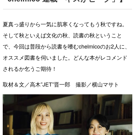
夏真っ盛りから一気に肌寒くなってもう秋ですね。
そして秋といえば文化の秋、読書の秋ということ
で、今回は普段から読書を嗜むchelmicoのお2人に、
オススメ図書を伺いました。どんな本がレコメンド
されるか乞うご期待！
取材＆文／高木”JET”晋一郎 撮影／横山マサト