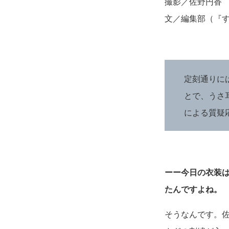
撮影／佐野円香
文／編集部（『
定刻通りに
とで、うさ
による質疑
ーー今日の衣装
たんですよね。
そうなんです。佐