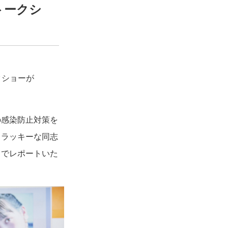
トークシ
クショーが
の感染防止対策を
々ラッキーな同志
トでレポートいた