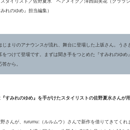
 スタイリスト／佐野夏水 ヘアメイク／澤西由美花（クララ
すみれのゆめ』担当編集）
はじまりのアナウンスが流れ、舞台に登場した上坂さん。うさ
耳をつけて登場です。まずは聞き手をつとめた『すみれのゆめ
応答から。
は『すみれのゆめ』を手がけたスタイリストの佐野夏水さんが
野さんが、rurumu:（ルルムウ）さんで新作を借りてきてく