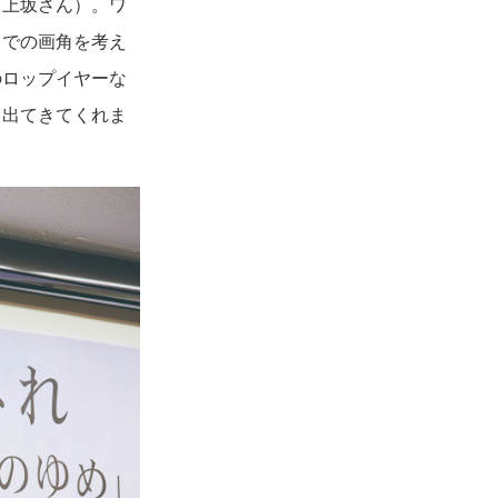
る上坂さん）。ワ
トでの画角を考え
のロップイヤーな
、出てきてくれま