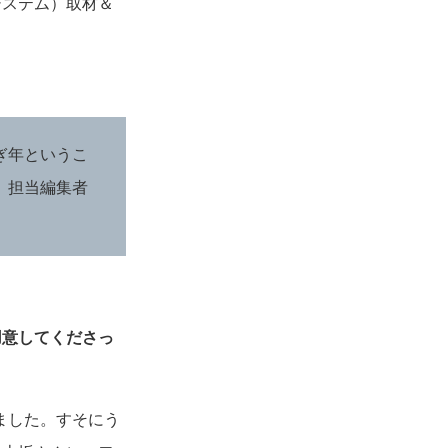
システム）取材＆
ぎ年というこ
』担当編集者
用意してくださっ
れました。すそにう