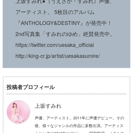
上坂すみれ●（うえさか・すみれ）声優、
アーティスト。 5枚目のアルバム
『ANTHOLOGY&DESTINY』が発売中！
2nd写真集「すみれのゆめ」絶賛発売中。
https://twitter.com/uesaka_official
http://king-cr.jp/artist/uesakasumire/
投稿者プロフィール
上坂すみれ
声優、アーティスト。2011年に声優デビュー。その
後、様々なジャンルの作品に多数出演。アーティス