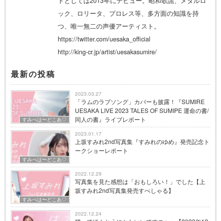
トとしては2013年にデビュー。昭和歌謡、メタルロ
ック、ロリータ、プロレス等、多方面の知識を持
つ、唯一無二の声優アーティスト。
https://twitter.com/uesaka_official
http://king-cr.jp/artist/uesakasumire/
最新の投稿
2023.03.27
「ラムのラブソング」カバーも披露！『SUMIRE
UESAKA LIVE 2023 TALES OF SUMIPE 運命の書/
同人の書』ライブレポート
すみぺは〜どこあ♡
2023.01.17
上坂すみれ2nd写真集『すみれのゆめ』発売記念ト
ークショーレポート
すみぺは〜どこあ♡
2022.12.29
写真集を見た感想は「おもしろい！」でした【上
坂すみれ2nd写真集発売すぺしゃる】
すみぺは〜どこあ♡
2022.12.24