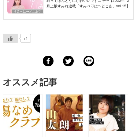
猫ってほんとうにかわいいですニャ〜【2022年12
月上坂すみれ連載「すみぺ♡は〜どこあ」vol.15】
すみぺは〜どこあ♡
+1
オススメ記事