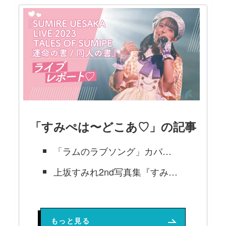
「すみぺは〜どこあ♡」の記事
「ラムのラブソング」カバーも披露！『SUMIRE UESAKA LIVE 2023 TALES OF SUMIPE 運命の書/同人の書』ライブレポート
上坂すみれ2nd写真集『すみれのゆめ』発売記念トークショーレポート
写真集を見た感想は「おもしろい！」でした【上坂すみれ2nd写真集発売すぺしゃる】
もっと見る