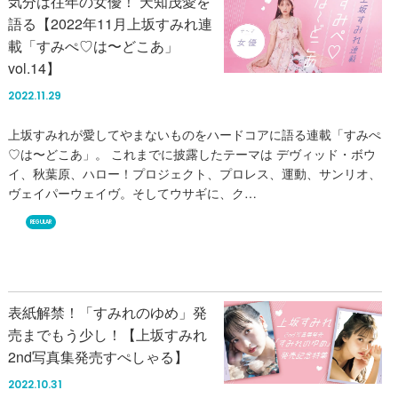
気分は往年の女優！ 天知茂愛を
語る【2022年11月上坂すみれ連
載「すみぺ♡は〜どこあ」
vol.14】
2022.11.29
上坂すみれが愛してやまないものをハードコアに語る連載「すみぺ
♡は〜どこあ」。 これまでに披露したテーマは デヴィッド・ボウ
イ、秋葉原、ハロー！プロジェクト、プロレス、運動、サンリオ、
ヴェイパーウェイヴ。そしてウサギに、ク…
REGULAR
表紙解禁！「すみれのゆめ」発
売までもう少し！【上坂すみれ
2nd写真集発売すぺしゃる】
2022.10.31