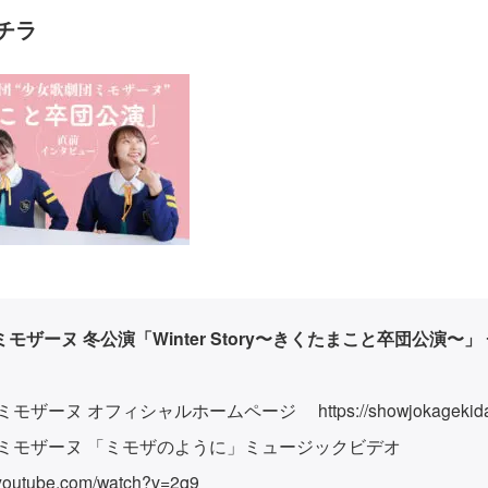
チラ
モザーヌ 冬公演「Winter Story〜きくたまこと卒団公演〜」
 ミモザーヌ オフィシャルホームページ
https://showjokagekid
 ミモザーヌ 「ミモザのように」ミュージックビデオ
.youtube.com/watch?v=2q9