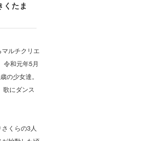
きくたま
るマルチクリエ
。令和元年5月
9歳の少女達。
、歌にダンス
さくらの3人
ヌが始動した頃