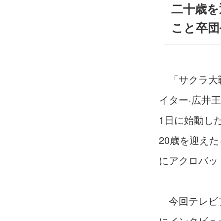
二十歳を
こと卒団
「サクラ大戦
イター·広井
1日に始動し
20歳を迎え
にアクロバッ
今回テレビブ
にインタビュ