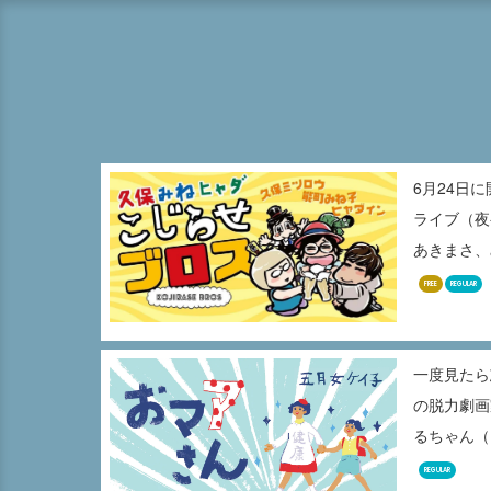
6月24日
ライブ（夜
あきまさ、み
FREE
REGULAR
一度見たら
の脱力劇画
るちゃん（1
REGULAR