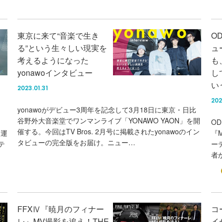
東京に来て“音楽で生き
OD
る”という生々しい現実を
ュ
考えるようになった
も
yonawoインタビュー
し
い
2023.01.31
202
yonawoがデビュー3周年を記念して3月18日に東京・日比
谷野外大音楽堂でワンマンライブ「YONAWO YAON」を開
O
催する。今回はTV Bros. 2月号に掲載されたyonawoのイン
 運
『
タビューの完全版をお届け。ニュー…
テ
ー
者
FFXⅣ『暁月のフィナー
コ
レ』MV撮影を追え！THE
イ