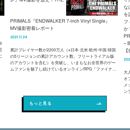
な
を
PRIMALS『ENDWALKER 7-inch Vinyl Single』
フ
MV撮影密着レポート
か
PR
2021.11.24
–
タ
思
累計プレイヤー数が2200万人（※日本·北米·欧州·中国·韓国
【
に
の5リージョンの累計アカウント数。フリートライアル版
202
のアカウントを含む）を突破し、いまもなお全世界のゲー
ムファンを魅了し続けているオンラインRPG『ファイナ
大
ル…
オ
メ
ン
もっと見る