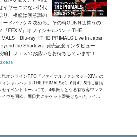
はイヤモニのない時代
語り、祖堅は無意識の
ィードバックを決める。その時GUNNは整うの
？『FFXIV』オフィシャルバンド·THE
IMALS Blu-ray『THE PRIMALS Live in Japan
 Beyond the Shadow』発売記念インタビュー
後編】フェスのお誘いもお待ちしています！
2.09.16
人気オンラインRPG『ファイナルファンタジーXIV』の
フィシャルバンド·THE PRIMALSが、6月4、5日に幕張
ッセイベントホールにて、4年振りとなる有観客ワンマ
ライヴを開催。両日共にチケット即完となったライ…