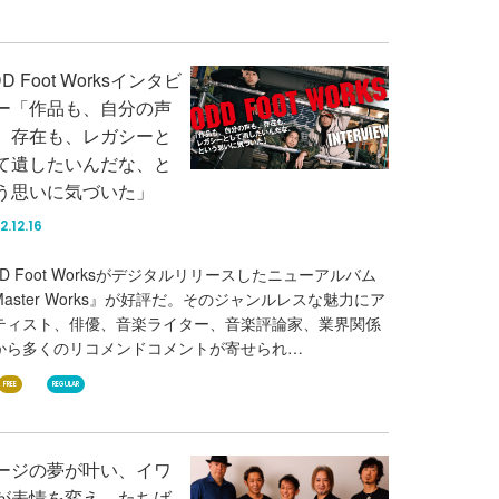
D Foot Worksインタビ
ー「作品も、自分の声
、存在も、レガシーと
て遺したいんだな、と
う思いに気づいた」
2.12.16
DD Foot Worksがデジタルリリースしたニューアルバム
Master Works』が好評だ。そのジャンルレスな魅力にア
ティスト、俳優、音楽ライター、音楽評論家、業界関係
から多くのリコメンドコメントが寄せられ…
FREE
REGULAR
ージの夢が叶い、イワ
が表情を変え、たちば