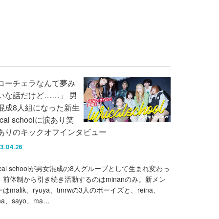
コーチェラなんて夢み
いな話だけど……」 男
混成8人組になった新生
rical schoolに涙あり笑
ありのキックオフインタビュー
3.04.26
rical schoolが男女混成の8人グループとして生まれ変わっ
。前体制から引き続き活動するのはminanのみ。新メン
はmalik、ryuya、tmrwの3人のボーイズと、reina、
na、sayo、ma…