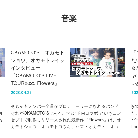
音楽
OKAMOTO’S オカモト
「
ショウ、オカモトレイジ
た
インタビュー
女
「OKAMOTO’S LIVE
ly
TOUR2023 Flowers」
い
2023.04.25
202
そもそもメンバー全員がプロデューサーになれるバンド、
ly
胸
それがOKAMOTO’Sである。“バンド内コラボ”というコン
た
も
セプトで制作しリリースされた最新作『Flowers』は、オ
バー
カモトショウ、オカモトコウキ、ハマ・オカモト、オカ…
ha