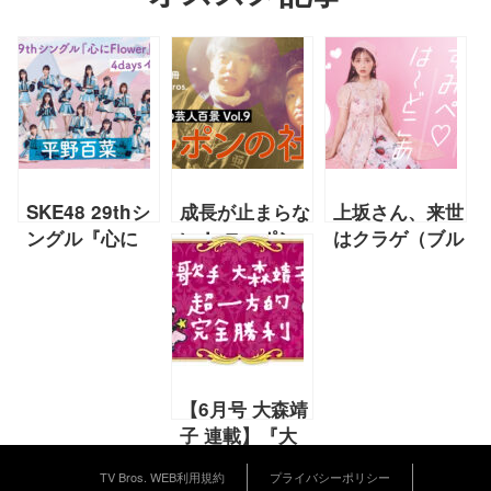
SKE48 29thシ
成長が止まらな
上坂さん、来世
ングル『心に
い！ ニッポン
はクラゲ（ブル
Flower』スペ
の社長が見据え
ージェリーフィ
シャルインタビ
るこれからのビ
ッシュ）に決ま
ュー 「花束を
ジョン【2022
りです【2022
あげたい人は
年3月連載「こ
年4月上坂すみ
誰？」全4
れから芸人百
れ連載「すみぺ
回！ 第1回は
景」第9回ニッ
♡は〜どこあ」
【6月号 大森靖
初選抜の平野百
ポンの社長】
vol.09】
子 連載】『大
菜！
森靖子の超一方
TV Bros. WEB利用規約
プライバシーポリシー
的完全勝利』