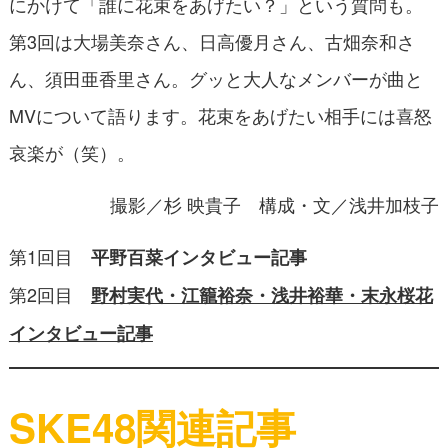
にかけて「誰に花束をあげたい？」という質問も。
第3回は大場美奈さん、日高優月さん、古畑奈和さ
ん、須田亜香里さん。グッと大人なメンバーが曲と
MVについて語ります。花束をあげたい相手には喜怒
哀楽が（笑）。
撮影／杉 映貴子 構成・文／浅井加枝子
第1回目
平野百菜インタビュー記事
第2回目
野村実代・江籠裕奈・浅井裕華・末永桜花
インタビュー記事
SKE48関連記事