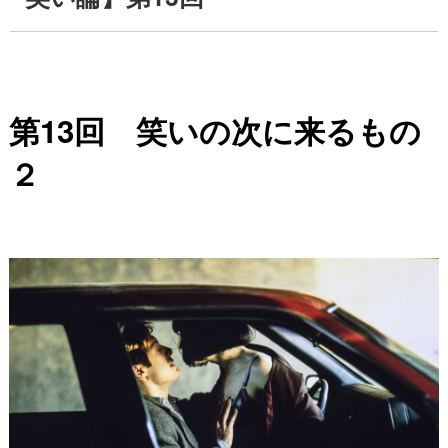
第
13
回 笑いの次に来るもの
２