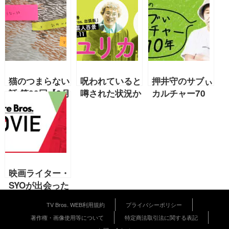
猫のつまらない
呪われていると
押井守のサブぃ
話 第20回【3月
噂された状況か
カルチャー70
号 能町みね子
ら一変！異例の
年「YouTube
連載】
人気急上昇中マ
の巻 その7」
ユリカの境地
【2022年5月号
【2022年5月連
押井守 連載第
載「これから芸
42回】
人百景」第11
映画ライター・
回マユリカ】
SYOが出会った
映画部屋を演出
TV Bros. WEB利用規約
プライバシーポリシー
するアイテムと
著作権・画像使用等について
特定商法取引法に関する表記
は？【映画好き