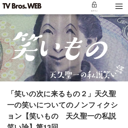
ログイン
「笑いの次に来るもの２」天久聖
一の笑いについてのノンフィクシ
ョン【笑いもの 天久聖一の私説
笑い論】第13回