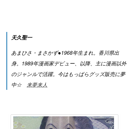
天久聖一
あまひさ・まさかず●1968年生まれ。香川県出
身。1989年漫画家デビュー、以降、主に漫画以外
のジャンルで活躍。今はもっぱらグッズ販売に夢
中☆
来夢来人