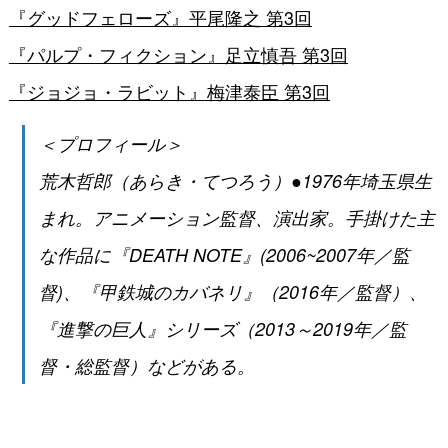
『グッドフェローズ』平尾隆之 第3回
『パルプ・フィクション』足立慎吾 第3回
『ジョジョ・ラビット』梅津泰臣 第3回
＜プロフィール＞
荒木哲郎（あらき・てつろう）●1976年埼玉県生
まれ。アニメーション監督、演出家。手掛けた主
な作品に『DEATH NOTE』(2006~2007年／監
督)、『甲鉄城のカバネリ』（2016年／監督）、
『進撃の巨人』シリーズ（2013～2019年／監
督・総監督）などがある。