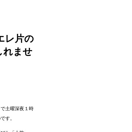
エレ片の
しれませ
オで土曜深夜１時
のです。