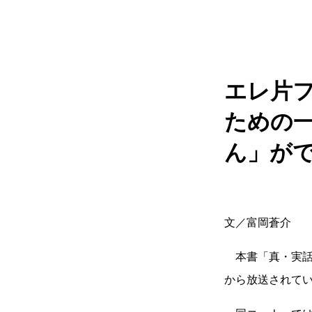
エレ片
ための
ん」が
文／富岡蒼介
本書「真・実話
から放送されて