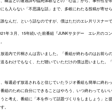
、幽霊との遭遇譚や臨死体験などの「心霊」から、事件性を帯
枠にも入らない「不思議な話」まで、多岐にわたる投稿が寄せ
誰なんだ、という話なのですが、僕はただのエレ片リスナー
21年３月、15年続いた前番組『JUNKサタデー エレ片のコ
た。
放送内で片桐さんは言いました。「番組が終わるのはお前らの
を送るわけでもなく、ただ聴いていただけの僕は思いました。
、毎週必ず放送されると信じていたラジオ番組も簡単に終わっ
、番組のために自分にできることはやろう、いつ終わってもい
ようと考え、番組に「本を作って話題づくりをしましょう」と
です。