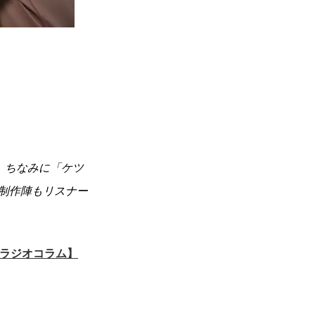
。ちなみに「ケツ
制作陣もリスナー
号ラジオコラム】