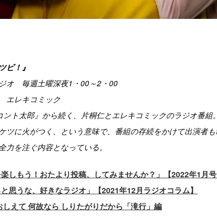
ツビ！』
ジオ 毎週土曜深夜1・00～2・00
 エレキコミック
コント太郎』から続く、片桐仁とエレキコミックのラジオ番組
ケツに火がつく、という意味で、番組の存続をかけて出演者も
全力を注ぐ内容となっている。
楽しもう！おたより投稿、してみませんか？」【2022年1月
と思うな、好きなラジオ」【2021年12月ラジオコラム】
おしえて 何故なら しりたがりだから「滝行」編