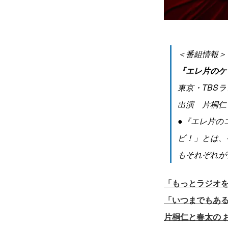
＜番組情報＞
『エレ片のケ
東京・TBSラ
出演 片桐仁
●『エレ片の
ビ！」とは、
もそれぞれが
「もっとラジオを
「いつまでもある
片桐仁と春太の 