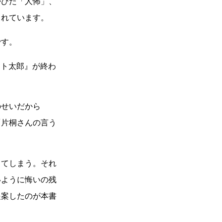
びた「人怖」、
られています。
です。
ント太郎』が終わ
せいだから
「片桐さんの言う
てしまう。それ
いように悔いの残
提案したのが本書