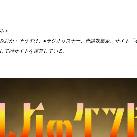
ル＞
みおか・そうすけ）●ラジオリスナー、奇談収集家。サイト「
して同サイトを運営している。