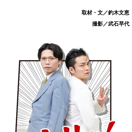
取材・文／釣木文恵
撮影／武石早代