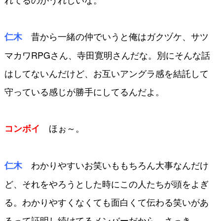
昔から一緒の仲でいうと俺はガク
ヅケ、サツ
仁木
マカワRPGさん、寺田寛明
さんだな。別にそんな話
はしてないんだ
けど、お互いアングラ感を結託して
守っ
ている感じが勝手にしてるんだよ。
ほぉ～。
コンボイ
わかりやすいお笑いももちろん大
事なんだけ
仁木
ど、それをやろうとした時に
この人たちが頭をよぎ
る。わかりやすく
なくても面白くて伝わる笑いがあ
るって
証明し続けてるメンバーだから。さっき