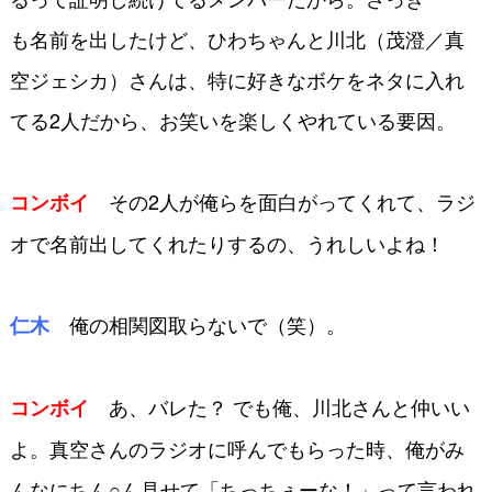
も名前を出したけど、ひわちゃんと川北
（茂澄／真
空ジェシカ）さんは、特に好き
なボケをネタに入れ
てる2人だから、お
笑いを楽しくやれている要因。
その2人が俺らを面白がってく
れて、ラジ
コンボイ
オで名前出してくれたりする
の、うれしいよね！
俺の相関図取らないで（笑）。
仁木
あ、バレた？ でも俺、川北さ
んと仲いい
コンボイ
よ。真空さんのラジオに呼ん
でもらった時、俺がみ
んなにちん○ん見
せて「ちっちぇーな！」って言われ