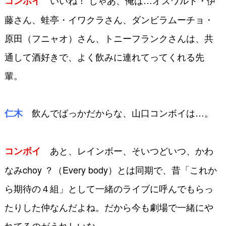
いいね！ じゃあ、俺は…オズ
ワルド・伊
コンボイ
藤さん、蛙亭・イワクラさん、
ダンビラムーチョ・
原田（フニャオ）さん、
トニーフランクさんは、共
通して酒好き
で、よく飲みに連れてってくれる先
輩。
飲んでばっかだからな、山口コン
ボイは…。
仁木
あと、レインボー、そいつどい
つ、かわ
コンボイ
なみchoy ？（Every bo
dy）とは同期で、昔「これか
ら期待の４
組」として一緒のライブに呼んでもらっ
たりした仲なんだよね。だから今も劇場
で一緒にや
れてるのがうれしいな。