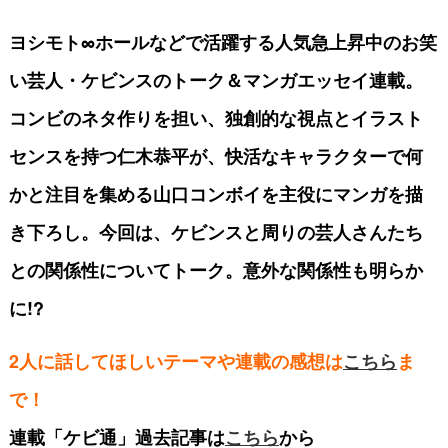
ヨシモト∞ホールなどで活躍する人気急上昇中のお笑
い芸人・ケビンスのトーク＆マンガエッセイ連載。
コンビのネタ作りを担い、独創的な視点とイラスト
センスを持つ仁木恭平が、
快活なキャラクターで何
かと注目を集める山口コンボイを主役にマンガを描
き下ろし。今回は、ケビンスと周りの芸人さんたち
との関係性についてトーク。意外な関係性も明らか
に!?
2人に話してほしいテーマや連載の感想は
こちら
ま
で！
連載「ケビ通」過去記事は
こちら
から