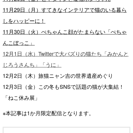
11月29日（月）すてきなインテリアで猫のいる暮ら
しをハッピーに！
11月30日（火）ぺちゃんこ顔がたまらない「ぺちゃ
んこぼっこ」
12月1日（水）Twitterで大バズりの猫たち「みかんと
じろうさんち」「うに」
12月2日（木）旅猫ニャン吉の世界遺産めぐり
12月3日（金）この冬もSNSで話題の猫が大集結！
「
ねこ休み展」
※本記事は1か月限定配信となります。