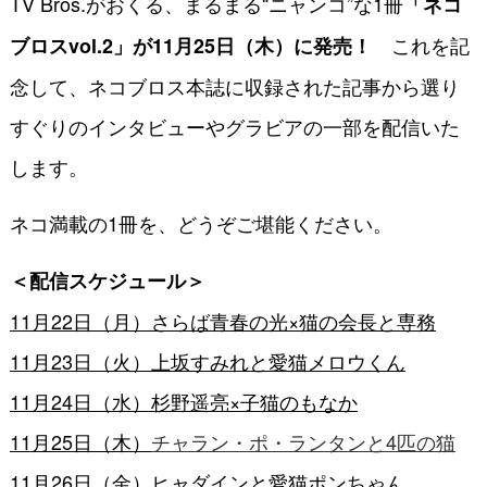
TV Bros.がおくる、まるまる“ニャンコ”な1冊
「ネコ
これを記
ブロスvol.2」が11月25日（木）に発売！
念して、ネコブロス本誌に収録された記事から選り
すぐりのインタビューやグラビアの一部を配信いた
します。
ネコ満載の1冊を、どうぞご堪能ください。
＜配信スケジュール＞
11月22日（月）さらば青春の光×猫の会長と専務
11月23日（火）上坂すみれと愛猫メロウくん
11月24日（水）杉野遥亮×子猫のもなか
11月25日（木）
チャラン・ポ・ランタンと4匹の猫
11月26日（金）ヒャダインと愛猫ポンちゃん