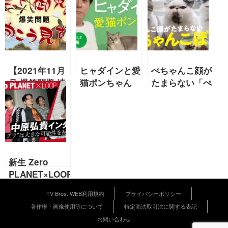
【2021年11月
ヒャダインと愛
ぺちゃんこ顔が
号 爆笑問題 連
猫ポンちゃん
たまらない「ぺ
載】『2021年
【ネコブロス
ちゃんこぼっ
のハロウィン』
WEB版】
こ」【ネコブロ
『イカ娘』天下
スWEB版】
御免の向こう見
ず
新生 Zero
PLANET×LOOP
中原弘貴インタ
TV Bros. WEB利用規約
プライバシーポリシー
ビュー 「“ゼロ
著作権・画像使用等について
特定商法取引法に関する表記
プラ”は大きな
お問い合わせ
可能性を秘めて