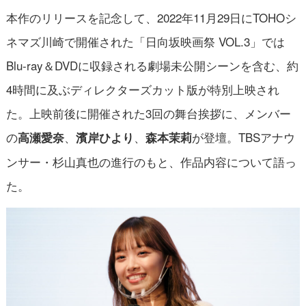
本作のリリースを記念して、2022年11月29日にTOHOシ
ネマズ川崎で開催された「日向坂映画祭 VOL.3」では
Blu-ray＆DVDに収録される劇場未公開シーンを含む、約
4時間に及ぶディレクターズカット版が特別上映され
た。上映前後に開催された3回の舞台挨拶に、メンバー
の
、
、
が登壇。TBSアナウ
高瀬愛奈
濱岸ひより
森本茉莉
ンサー・杉山真也の進行のもと、作品内容について語っ
た。