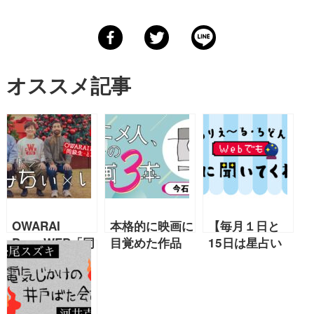
オススメ記事
OWARAI
本格的に映画に
【毎月１日と
Bros.WEB「同
目覚めた作品
15日は星占い
級生～ときどき
『ターミネータ
の日！】6／15
幼馴染〜」第
ー』今石洋之
～6／30の運勢
11回ジェラー
第1回 【連載
【ありえ～る・
ドンかみちぃ×
アニメ人、オレ
ろどんのWeb