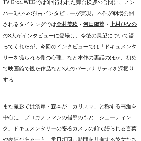
TV Bros.WEBでは3回行われた舞台挨拶の合間に、メン
バー3人への独占インタビューが実現。本作が劇場公開
されるタイミングでは
・
・
金村美玖
河田陽菜
上村ひなの
の3人がインタビューに登場し、今後の展望について語
ってくれたが、今回のインタビューでは「ドキュメンタ
リーを撮られる側の心理」など本作の裏話のほか、初め
て映画館で観た作品など3人のパーソナリティを深掘り
する。
また撮影では濱岸・森本が「カリスマ」と称する高瀬を
中心に、プロカメラマンの指導のもと、シューティン
グ。ドキュメンタリーの密着カメラの前で語られる言葉
や表情がある一方、常日頃同じ時間を共有する彼女たち