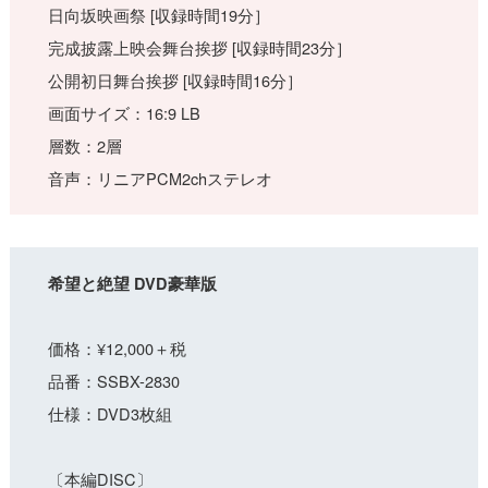
日向坂映画祭 [収録時間19分］
完成披露上映会舞台挨拶 [収録時間23分］
公開初日舞台挨拶 [収録時間16分］
画面サイズ：16:9 LB
層数：2層
音声：リニアPCM2chステレオ
希望と絶望 DVD豪華版
価格：¥12,000＋税
品番：SSBX-2830
仕様：DVD3枚組
〔本編DISC〕