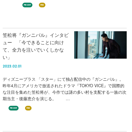
LIFE！
PRESENT
FREE
笠松将『ガンニバル』インタビ
ュー 「今できることに向け
て、全力を注いでいくしかな
い」
2023.02.01
ディズニープラス 「スター」にて独占配信中の『ガンニバル』。
昨年4月にアメリカで放送されたドラマ『TOKYO VICE』で国際的
な注目を集めた笠松将が、今作では謎の多い村を支配する一族の次
期当主・後藤恵介を演じる。 …
PRESENT
FREE