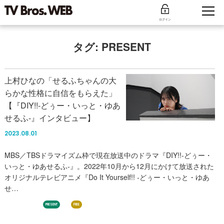
ログイン
タグ:
PRESENT
上村ひなの「せるふちゃんの大
らかな性格に自信をもらえた」
【『DIY!!-どぅー・いっと・ゆあ
せるふ-』インタビュー】
2023.08.01
MBS／TBSドラマイズム枠で現在放送中のドラマ『DIY!!-どぅー・
いっと・ゆあせるふ-』。2022年10月から12月にかけて放送された
オリジナルテレビアニメ『Do It Yourself!! ‐どぅー・いっと・ゆあ
せ…
日向坂46
PRESENT
FREE