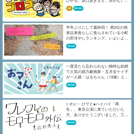
ひかる、原口あきまさ、みかん）の
収...
FREE
REGULAR
半年ぶりにして最終回！ 第2位の発
表以来焦らしに焦らされている小町
の肝冷やしランキング。いよいよ、
よ...
REGULAR
一度見たら忘れられない独特な絵柄
で人気の脱力劇画家・五月女ケイ子
が一人娘・はるちゃん（13歳）との
毎...
REGULAR
いわい・ひでと●ハイバイ「再
生」、東京公演に来ていただいた
方、ありがとうございました。三重
公演を7月...
REGULAR