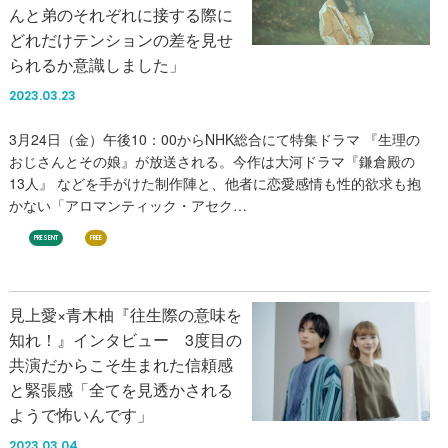
んと弟のそれぞれに接する際に
どれだけテンションの差を見せ
られるか意識しました」
2023.03.23
3月24日（金）午後10：00からNHK総合にて特集ドラマ 『生理の
おじさんとその娘』が放送される。今作は大河ドラマ『鎌倉殿の
13人』 などを手がけた制作陣と、他者に恋愛感情も性的欲求も抱
かない「アロマンティック・アセク…
PRESENT
FREE
見上愛×青木柚『往生際の意味を
知れ！』インタビュー 3度目の
共演だからこそ生まれた信頼感
と緊張感「全てを見透かされる
ようで怖いんです」
2023.03.04