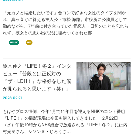
「元カノと結婚したいです」合コンで好きな女性のタイプを聞か
れ、真っ直ぐに答える主人公・市松 海路。市役所に公務員として
勤めながら、7年前に付き合っていた元恋人・日和のことを忘れら
れず、彼女との思い出の品に埋めつくされた部…
PRESENT
FREE
鈴木伸之『LIFE！冬２』インタ
ビュー「普段とは正反対の
『ザ・LDH！』な格好をした僕
が見られると思います（笑）」
2023.02.21
もはやブロス恒例、今年4月で11年目を迎えるNHKのコント番組
『LIFE！』の撮影現場に今回も潜入してきました！ 2月22日
（水）午後10時からNHK総合で放送される『LIFE！冬２』には内
村光良さん、シソンヌ・じろうさ…