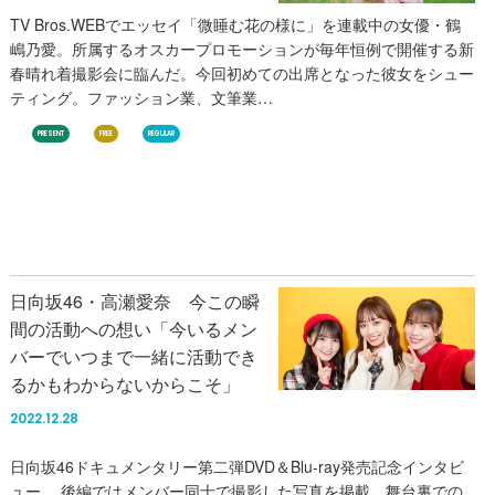
TV Bros.WEBでエッセイ「微睡む花の様に」を連載中の女優・鶴
嶋乃愛。所属するオスカープロモーションが毎年恒例で開催する新
春晴れ着撮影会に臨んだ。今回初めての出席となった彼女をシュー
ティング。ファッション業、文筆業…
PRESENT
FREE
REGULAR
日向坂46・高瀬愛奈 今この瞬
間の活動への想い「今いるメン
バーでいつまで一緒に活動でき
るかもわからないからこそ」
2022.12.28
日向坂46ドキュメンタリー第二弾DVD＆Blu-ray発売記念インタビ
ュー。 後編ではメンバー同士で撮影した写真を掲載。舞台裏での