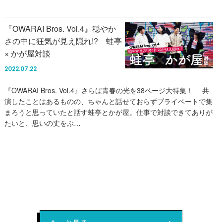
『OWARAI Bros. Vol.4』穏やか
さの中に狂気が見え隠れ!? 蛙亭
× かが屋対談
2022.07.22
『OWARAI Bros. Vol.4』さらば青春の光を38ページ大特集！ 共
演したことはあるものの、ちゃんと話せておらずプライベートで集
まろうと思っていたと話す蛙亭とかが屋。仕事で対談できてありが
たいと、思いの丈をぶ…