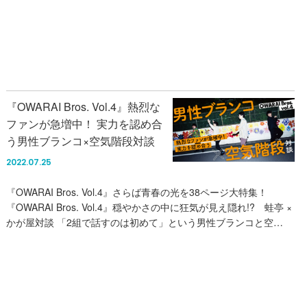
『OWARAI Bros. Vol.4』熱烈な
ファンが急増中！ 実力を認め合
う男性ブランコ×空気階段対談
2022.07.25
『OWARAI Bros. Vol.4』さらば青春の光を38ページ大特集！
『OWARAI Bros. Vol.4』穏やかさの中に狂気が見え隠れ!? 蛙亭 ×
かが屋対談 「2組で話すのは初めて」という男性ブランコと空…