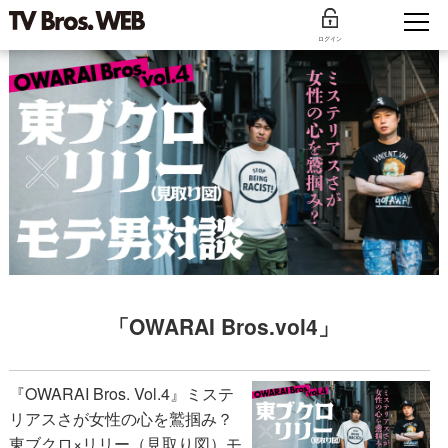
ログイン
「OWARAI Bros.vol4」
『OWARAI Bros. Vol.4』ミステ
リアスさが女性の心を鷲掴み？
東ブクロ×リリー（見取り図）モ