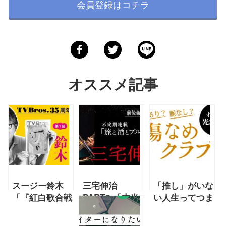
会員登録はコチラ
オススメ記事
スージー鈴木
三宅伸治
「推し」がいな
「『紅白歌合戦
PART2 「本当
い人生ってつま
を半笑いでネタ
にね、音楽しか
らない？
として見る』と
ないんですよ、
【2022年6月光