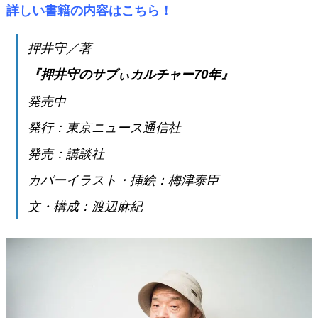
詳しい書籍の内容はこちら！
押井守／著
『押井守のサブぃカルチャー70年』
発売中
発行：東京ニュース通信社
発売：講談社
カバーイラスト・挿絵：梅津泰臣
文・構成：渡辺麻紀