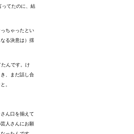
言ってたのに、結
なっ
ちゃったとい
になる決意は）揺
てたん
です。け
とき、まだ話し合
なと。
なさん
口を揃えて
の芸人さんにお願
になったんです。