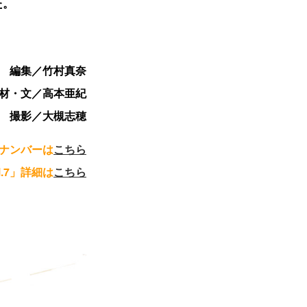
た。
編集／竹村真奈
材・文／高本亜紀
撮影／大槻志穂
クナンバーは
こちら
ol.7」詳細は
こちら