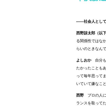
――社会人とし
西野諒太郎（以
る関係性で
はな
らいのときなん
よしおか
自分も
たかったこともあ
って毎年思って
いてい
て嫌なこと
西野
プロの人に
ランスを取って