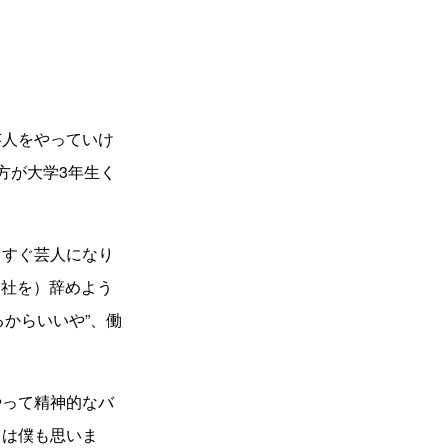
芸人をやっていけ
方が大学3年生
く
てす
ぐ芸人になり
会社を）辞めよう
るからいいや”、働
やって精
神的なバ
とは僕も思いま