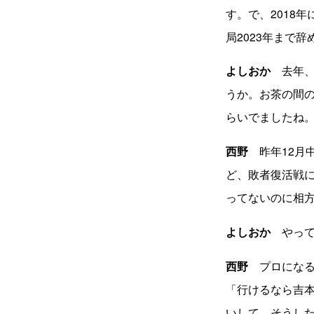
す。で、2018年
局2023
年まで辞
よしおか
去年、
うか。お茶の間
らいでましたね
西野
昨年
12
月
ど、敗者復活戦
ってないのに相
よしおか
やって
西野
プロになる
「行けるなら吉
いして。そうし