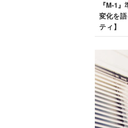
『M-1
変化を語
ティ】