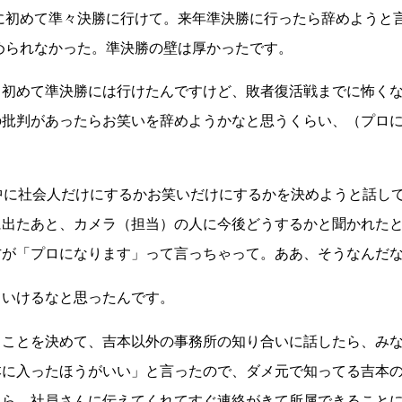
に初め
て準々決勝に行けて。来年準決勝に行った
ら辞めようと
められなかった。準決勝の壁は厚
かったです。
初めて準決勝には行けた
んですけど、敗者復活戦までに怖く
の批判があっ
たらお笑いを辞めようかなと思うくらい、
（プロ
。
中に社会人だけにするかお
笑いだけにするかを決めようと話し
に出たあと、カメ
ラ（担当）の人に今後どうするかと聞かれた
方が「プ
ロになります」って言っちゃって。ああ、
そうなんだ
いけるなと思ったんです。
ことを決めて、吉本以外
の事務所の知り合いに話したら、み
本に入ったほう
がいい」と言ったので、ダメ元で知ってる
吉本
たら、
社員さんに伝えてくれてすぐ連絡がきて所
属できること