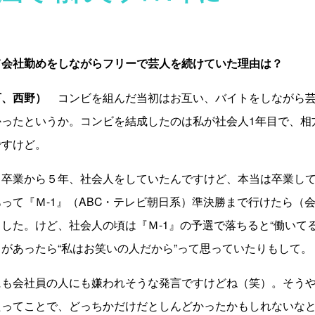
て会社勤めをしながらフリーで芸人を続けていた理由は？
下、西野）
コンビを組んだ当初はお互い、バイ
トをしながら
かったというか。コンビを結成したの
は私が社会人1年目で、相
ですけど。
卒業から５年、社会人を
していたんですけど、本当は卒業し
って『Ｍ-1
』（ABC・テレビ朝日系）準決勝まで行け
たら（
まし
た。けど、社会人の頃は『Ｍ-1』の予選で
落ちると“働いて
があったら“私はお笑いの人だ
から”って思っていたりもして。
も会社員の人にも嫌われ
そうな発言ですけどね（笑）。そう
たってことで、どっ
ちかだけだとしんどかったかもしれないな