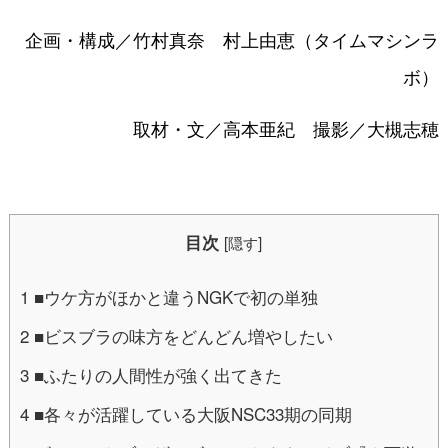
企画・構成／竹村真奈 村上由恵（タイムマシンラ
ボ）
取材・文／高本亜紀 撮影／大槻志穂
目次
[
隠す
]
1
■ウケ方がほかと違うNGKで初の単独
2
■ビスブラの味方をどんどん増やしたい
3
■ふたりの人間性が強く出てきた
4
■各々が活躍している大阪NSC33期の同期