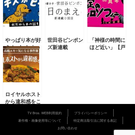
やっぱり本が好
世田谷ピンポン
「神様の時間に
き！ chelmico
ズ新連載
ほど近い」【戸
ちゃんの読書の
【2021年7月】
田真琴 2021年
秋。おすすめの
9月号連載】
本、聞いちゃい
『肯定のフィロ
ました【2020
ソフィー』
年9月号
chelmico 連載
ロイヤルホスト
「キスがピー
から違和感をこ
ク」】
めて…01／10
TV Bros. WEB利用規約
プライバシーポリシー
月号・高橋ユキ
著作権・画像使用等について
特定商法取引法に関する表記
連載
お問い合わせ