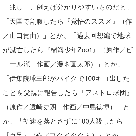
「兆し」、例えば分かりやすいものだと、
「天国で割腹したら『覚悟のススメ』（作
／山口貴由）」とか、「過去回想編で地球
が滅亡したら『樹海少年Zoo1』（原作／ピ
エール瀧 作画／漫＄画太郎）」とか、
「伊集院球三郎がバイクで100キロ出した
ことを父親に報告したら『アストロ球団』
（原作／遠崎史朗 作画／中島徳博）」と
か、「初速を落とさずに100人殺したら
『百足』（作／フクイタクミ）」とか、