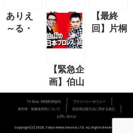
ありえ
第98回
【最終
～る・
アカデ
回】片桐
ろどん
ミー賞
仁のお
のWEB
大予想！
しえ
でも星
【柳下毅
て！何
【緊急企
に聞い
一郎×渡
故なら
画】伯山
てく
辺麻紀
しりた
＆清野
れ！
月刊 映
がりだ
TV Bros. WEB利用規約
プライバシーポリシー
の世界
著作権・画像使用等について
特定商法取引法に関する表記
【2026
画言い
から
最強キ
お問い合わせ
年3月】
たい放
「あり
ャステ
Copyright(c) 2026, Tokyo News Service, LTD. ALL Rights Reserved.