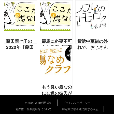
藤田菜七子の
競馬に必要不可
横浜中華街の外
2020年【藤田
欠な数字【藤田
れで、おじさん
菜七子 2021年
菜七子 11月号
から言われたこ
1月号 連載】
連載】
と【岩井秀人
連載 2020年9
月号】
もう良い歳なの
に友達の彼氏が
嫌いで悩んでま
TV Bros. WEB利用規約
プライバシーポリシー
す…。というお
著作権・画像使用等について
特定商法取引法に関する表記
悩みへの回答