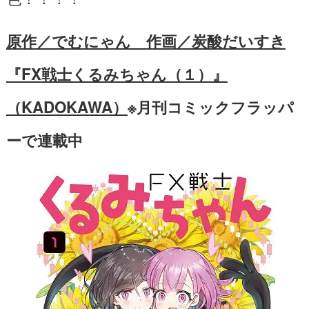
原作／でむにゃん 作画／炭酸だいすき
『FX戦士くるみちゃん（１）』
（KADOKAWA）
※月刊コミックフラッパ
ーで連載中