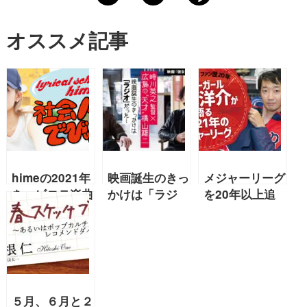
オススメ記事
himeの2021年
映画誕生のきっ
メジャーリーグ
をヘビロテ楽曲
かけは「ラジ
を20年以上追
と共に振り返っ
オ」だった…時
うラバーガー
てみよ〜！
川英之監督×広
ル・大水洋介が
【2021年12月
島の“天才”横山
語る「大谷翔平
lyrical
雄二
くんはレッドソ
school・hime
ックスにくるし
連載「社会でび
かないんです」
５月、６月と２