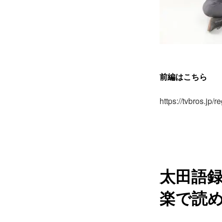
前編はこちら
https://tvbros.jp/
太田語
楽で読