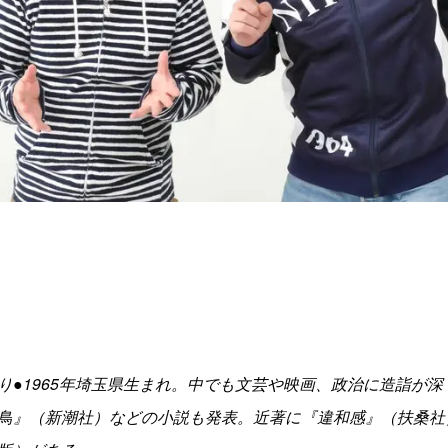
り●1965年埼玉県生まれ。中でも文芸や映画、政治に造詣が
鳥』（新潮社）などの小説も発表。近著に『違和感』（扶桑社