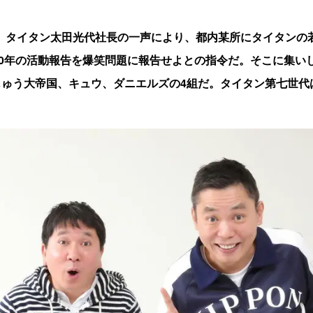
某日、タイタン太田光代社長の一声により、都内某所にタイタンの
20年の活動報告を爆笑問題に報告せよとの指令だ。そこに集い
ゅう大帝国、キュウ、ダニエルズの4組だ。タイタン第七世代は