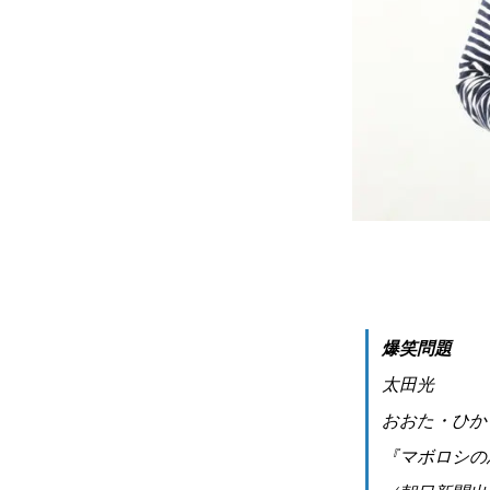
爆笑問題
太田光
おおた・ひか
『マボロシの