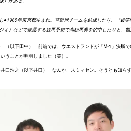
版）がある。
じ●1965年東京都生まれ。草野球チームを結成したり、『爆
ラジオ）などで披露する競馬予想で高額馬券を的中したりと、幅
二（以下田中） 前編では、ウエストランドが「M-1」決勝で
ということが判明しました（笑）。
・井口浩之（以下井口） なんか、スミマセン。そうとも知ら