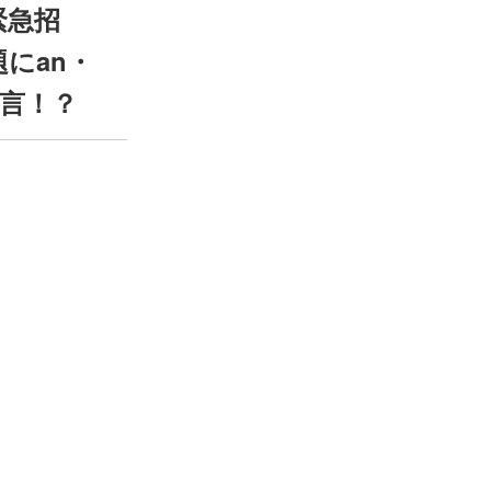
緊急招
にan・
言！？