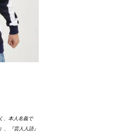
深く、本人名義で
）、『芸人人語』