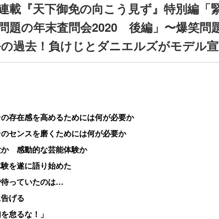
連載『天下御免の向こう見ず』特別編「
問題の年末査問会2020 後編」〜爆笑問題
ルの過去！負けじとダニエルズがモデル宣
その存在感を高めるためには何が必要か
そのセンスを磨くためには何が必要か
験か 感動的な芸能体験か
体験を遂に語り始めた
で待っていたのは…
に告げる
備を怠るな！」