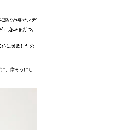
笑問題の日曜サンデ
広い趣味を持つ。
8位に惨敗したの
ずに、偉そうにし