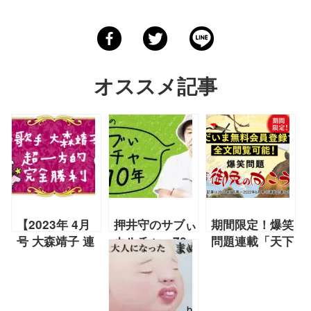
オススメ記事
【2023年 4月
押井守のサブぃ
期間限定！爆笑
号 大森靖子 連
カルチャー70
問題連載「天下
載】『大森靖子
年「オマケの
御免の向こう見
の超一方的完全
巻」【2020年
ず」全文公開！
勝利』
12月号 押井守
無料会員限定キ
連載第9回】
ャンペーン