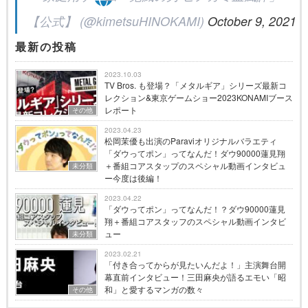
【公式】 (@kimetsuHINOKAMI)
October 9, 2021
最新の投稿
2023.10.03
TV Bros. も登場？「メタルギア」シリーズ最新コ
レクション&東京ゲームショー2023KONAMIブース
レポート
その他
2023.04.23
松岡茉優も出演のParaviオリジナルバラエティ
「ダウってポン」ってなんだ！ダウ90000蓮見翔
＋番組コアスタップのスペシャル動画インタビュ
未分類
ー今度は後編！
2023.04.22
「ダウってポン」ってなんだ！？ダウ90000蓮見
翔＋番組コアスタッフのスペシャル動画インタビ
ュー
未分類
2023.02.21
「付き合ってからが見たいんだよ！」主演舞台開
幕直前インタビュー！三田麻央が語るエモい「昭
和」と愛するマンガの数々
その他