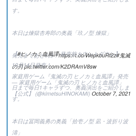
す。
本日は煉󠄁獄杏寿郎の奥義「玖ノ型 煉󠄁獄」
【
#ヒノカミ血風譚
発売前カウントダウン】
発売まであと6日！
https://t.co/WepkbuRf2z
#鬼滅
10月14日発売！
の刃
pic.twitter.com/K2DRAmV8sw
家庭用ゲーム『鬼滅の刃 ヒノカミ血風譚』発売
— 家庭用ゲーム「鬼滅の刃 ヒノカミ血風譚」
日まで毎日1キャラずつ、奥義演出をご紹介しま
【公式】 (@kimetsuHINOKAMI)
October 7, 2021
す。
本日は冨岡義勇の奥義「拾壱ノ型 凪・波折り波
濤」