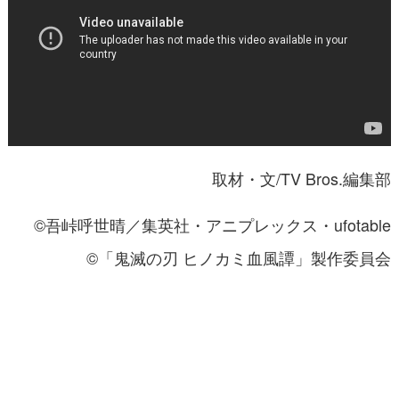
取材・文/TV Bros.編集部
©吾峠呼世晴／集英社・アニプレックス・ufotable
©「鬼滅の刃 ヒノカミ血風譚」製作委員会