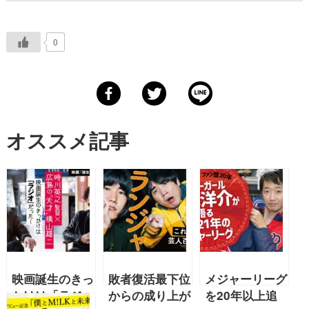
0
オススメ記事
映画誕生のきっ
敗者復活最下位
メジャーリーグ
かけは「ラジ
からの成り上が
を20年以上追