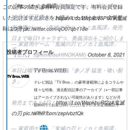
【
#ヒノカミ血風譚
発売前カウントダウン】
この記事の続きは有料会員限定です。有料会員登録
10月14日発売！
いただけますと続きをお読みいただけます。会員登
発売まであと5日！
https://t.co/Wepkbv8PU7
#鬼滅
家庭用ゲーム『鬼滅の刃 ヒノカミ血風譚』発売
録は
コチラ
の刃
pic.twitter.com/qO07qb118e
日まで毎日1キャラずつ、奥義演出をご紹介しま
— 家庭用ゲーム「鬼滅の刃 ヒノカミ血風譚」
す。
投稿者プロフィール
【公式】 (@kimetsuHINOKAMI)
October 8, 2021
TV Bros.WEB
本日は嘴平伊之助の奥義「参ノ牙 猛進・喰い裂
き」
テレビ雑誌「TV Bros.」の豪華連載陣によるコラムや
様々な特集、過去配信記事のアーカイブ（※一部記事
はアーカイブされない可能性があります）などが月
発売まであと4日！
https://t.co/WepkbuRf2z
#鬼滅
額800円でお楽しみいただけるデジタル定期購読サー
の刃
pic.twitter.com/zeplvbzfQk
ビスです。
— 家庭用ゲーム「鬼滅の刃 ヒノカミ血風譚」