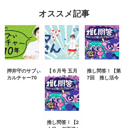
オススメ記事
押井守のサブぃ
【６月号 五月
推し問答！【第
カルチャー70
女ケイ子 新連
7回 推し活今
年「YouTube
載】最終回「マ
昔物語〜「推し
の巻 その29」
ジカルはる」
活！展」に行っ
【2023年4月号
『おマアさん』
てみた〜】
押井守 連載第
64回】
推し問答！【2