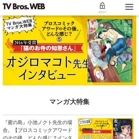
ログイン
マンガ大特集
『蜜の島』小池ノクト先生の場
合。【ブロスコミックアワード
のその後、どんな感じ？インタ