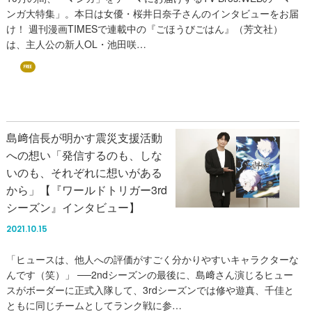
ンガ大特集」。本日は女優・桜井日奈子さんのインタビューをお届
け！ 週刊漫画TIMESで連載中の『ごほうびごはん』（芳文社）
は、主人公の新人OL・池田咲…
FREE
島﨑信長が明かす震災支援活動
への想い「発信するのも、しな
いのも、それぞれに想いがある
から」【『ワールドトリガー3rd
シーズン』インタビュー】
2021.10.15
「ヒュースは、他人への評価がすごく分かりやすいキャラクターな
んです（笑）」 ──2ndシーズンの最後に、島﨑さん演じるヒュー
スがボーダーに正式入隊して、3rdシーズンでは修や遊真、千佳と
ともに同じチームとしてランク戦に参…