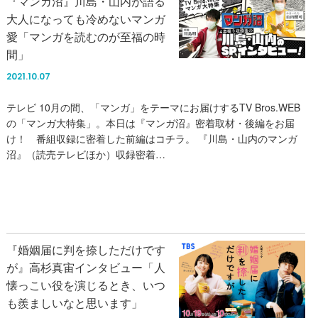
『マンガ沼』川島・山内が語る
大人になっても冷めないマンガ
愛「マンガを読むのが至福の時
間」
2021.10.07
テレビ 10月の間、「マンガ」をテーマにお届けするTV Bros.WEB
の「マンガ大特集」。本日は『マンガ沼』密着取材・後編をお届
け！ 番組収録に密着した前編はコチラ。 『川島・山内のマンガ
沼』（読売テレビほか）収録密着…
『婚姻届に判を捺しただけです
が』高杉真宙インタビュー「人
懐っこい役を演じるとき、いつ
も羨ましいなと思います」