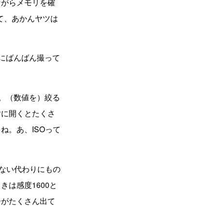
がらメモリを確
て、あかんヤツは
ずにばんばん撮って
。（数値を）絞る
対に開くとたくさ
ね。あ、ISOって
ない代わりにもの
は感度1600と
子がたくさん出て