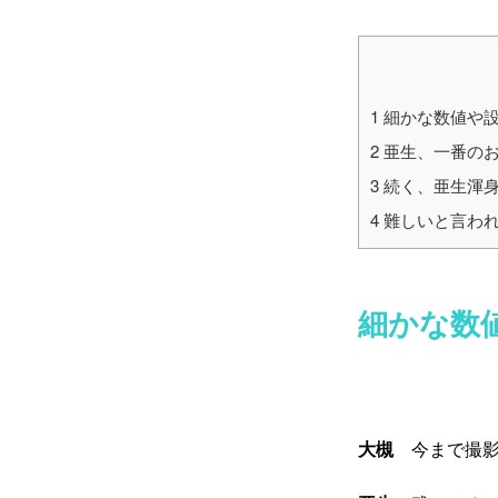
1
細かな数値や設
2
亜生、一番の
3
続く、亜生渾
4
難しいと言わ
細かな数
大槻
今まで撮影