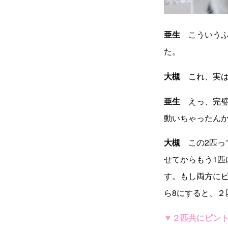
亜生
こういうふ
た。
大槻
これ、実は
亜生
えっ、完璧
動いちゃったん
大槻
この2匹っ
せてからもう1
す。もし両方にピ
ら8にすると、２
▼２匹共にピン