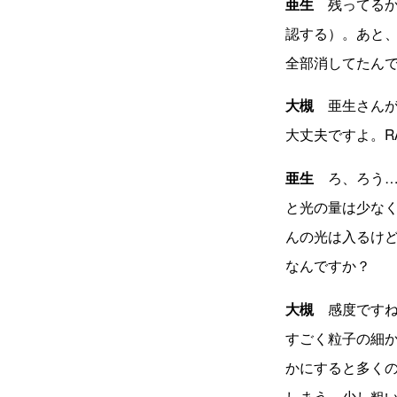
亜生
残ってるか
認する）。あと
全部消してたん
大槻
亜生さんが使
大丈夫ですよ。R
亜生
ろ、ろう…
と光の量は少な
んの光は入るけど
なんですか？
大槻
感度ですね
すごく粒子の細か
かにすると多く
しまう。少し粗