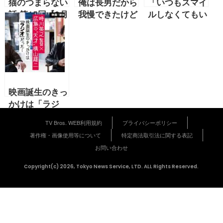
猫のつまらない
俺は長男だから
「いつもスマイ
話 第15回【9月
我慢できたけど
ルしなくてもい
号 能町みね子
次男だったら発
い 深刻な女は
連載】
売まで我慢でき
きれい」【戸田
なかった! 遂に
真琴 2021年7
今週発売 !! ゲ
月号連載】『肯
ーム「鬼滅の刃
定のフィロソフ
ヒノカミ血風譚
ィー』
映画誕生のきっ
プレイレポート
かけは「ラジ
オ」だった…時
TV Bros. WEB利用規約
プライバシーポリシー
川英之監督×広
著作権・画像使用等について
特定商法取引法に関する表記
島の“天才”横山
お問い合わせ
雄二
Copyright(c) 2026, Tokyo News Service, LTD. ALL Rights Reserved.