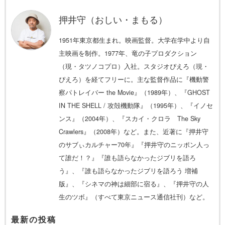
押井守（おしい・まもる）
1951年東京都生まれ。映画監督。大学在学中より自
主映画を制作。1977年、竜の子プロダクション
（現・タツノコプロ）入社。スタジオぴえろ（現・
ぴえろ）を経てフリーに。主な監督作品に『機動警
察パトレイバー the Movie』（1989年）、『GHOST
IN THE SHELL / 攻殻機動隊』（1995年）、『イノセ
ンス』（2004年）、『スカイ・クロラ The Sky
Crawlers』（2008年）など。また、近著に『押井守
のサブぃカルチャー70年』『押井守のニッポン人っ
て誰だ！？』『誰も語らなかったジブリを語ろ
う』、『誰も語らなかったジブリを語ろう 増補
版』、『シネマの神は細部に宿る』、『押井守の人
生のツボ』（すべて東京ニュース通信社刊）など。
最新の投稿