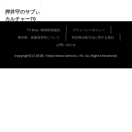
連載第6回】
67回】
押井守のサブぃ
カルチャー70
年「石ノ森章太
TV Bros. WEB利用規約
プライバシーポリシー
郎の巻」
著作権・画像使用等について
特定商法取引法に関する表記
【2020年10月
お問い合わせ
号 押井守 連載
第5回】
Copyright(c) 2026, Tokyo News Service, LTD. ALL Rights Reserved.