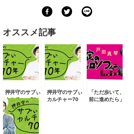
オススメ記事
押井守のサブぃ
押井守のサブぃ
「ただ歩いて、
カルチャー70
カルチャー70
前に進めたら」
年「石ノ森章太
年「YouTube
【戸田真琴
郎の巻 その
の巻 その32」
2023年6月号連
２」【2020年
【2023年6月号
載】『肯定のフ
10月号 押井守
押井守 連載第
ィロソフィー』