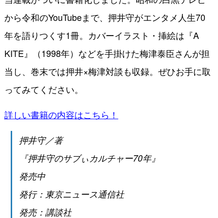
から令和のYouTubeまで、押井守がエンタメ人生70
年を語りつくす1冊。カバーイラスト・挿絵は『A
KITE』（1998年）などを手掛けた梅津泰臣さんが担
当し、巻末では押井×梅津対談も収録。ぜひお手に取
ってみてください。
詳しい書籍の内容はこちら！
押井守／著
『押井守のサブぃカルチャー70年』
発売中
発行：東京ニュース通信社
発売：講談社