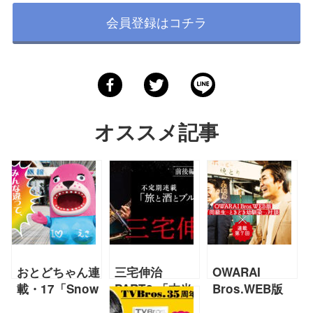
会員登録はコチラ
オススメ記事
おとどちゃん連
三宅伸治
OWARAI
載・17「Snow
PART2 「本当
Bros.WEB版
Smile」
にね、音楽しか
「同級生～とき