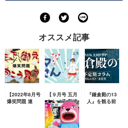
オススメ記事
【2022年8月号
【９月号 五月
『鎌倉殿の13
爆笑問題 連
女ケイ子 新連
人』を観る前
載】『偽救世
載】第３回「は
に！ おすすめ
主』『ああだ、
るのまゆげ」
必読書【『鎌倉
こうだ、萩生
『おマアさん』
殿の13人』不