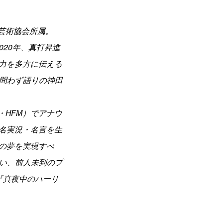
語芸術協会所属。
020年、真打昇進
力を多方に伝える
『問わず語りの神田
・HFM）でアナウ
名実況・名言を生
の夢を実現すべ
行い、前人未到のプ
『真夜中のハーリ