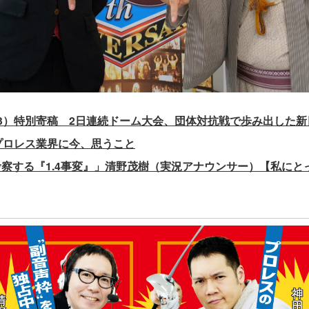
3）特別寄稿 2日連続ドーム大会、団体対抗戦で歩み出した
プロレス業界に今、思うこと
察する『1.4事変』」清野茂樹（実況アナウンサー）【私にとっ