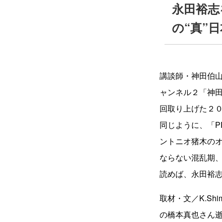
永田裕志
の“真”
講談師・神田伯
ャンネル２「神田
回取り上げた２
同じように、「P
ントニオ猪木の
ならない混乱期、
読めば、永田裕志
取材・文／K.S
の橋本真也さん逝