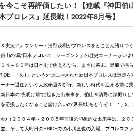
を今こそ再評価したい！【連載『神田伯
日本プロレス』延長戦！2022年8月号】
山＆実況アナウンサー・清野茂樹がプロレスをとことん語りつ
伯山の“真”日本プロレス シーズン２」の歴史コーナーがいよ
００４～０５年は日本史で例えるなら、まさに幕末。黒船で揺
RIDE」「K-1」という外圧に押された新日本プロレスは迷走
オーナー退任という大政奉還を断行。新しい時代を迎える前に
新日本の“夜明け前”に起きた出来事を、伯山＆清野に深掘りし
を応援したくなること請け合いの“延長戦”をどうぞ！ 1、2、
himbo（２００４年～２００５年前後の印象的な出来事は、２
去。そして大晦日のPRIDEでの小川直也の入場。プロレスフ