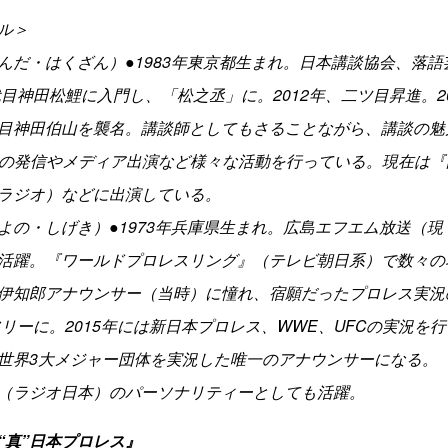
ル＞
んだ・はくざん）●1983年東京都生まれ。日本講談協会、落
三代目神田松鯉に入門し、「松之丞」に。2012年、二ツ目昇進。2
目神田伯山を襲名。講談師としてもさることながら、講談の魅
での発信やメディア出演など様々な活動を行っている。現在は
Sラジオ）などに出演している。
よの・しげき）●1973年兵庫県生まれ。広島エフエム放送（現
活躍。『ワールドプロレスリング』（テレビ朝日系）で数々の
伊知郎アナウンサー（当時）に憧れ、宿願だったプロレス実況
年フリーに。2015年には新日本プロレス、WWE、UFCの実況を
世界3大メジャー団体を実況した唯一のアナウンサーになる。
（ラジオ日本）のパーソナリティーとしても活躍。
“真”日本プロレス』