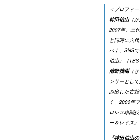
＜プロフィー
神田伯山
（か
2007年、
と同時に六代
べく、SNS
伯山』（TB
清野茂樹
（き
ンサーとして
み出した古舘
く、2006
ロレス格闘技
ー＆レイス』
『神田伯山の