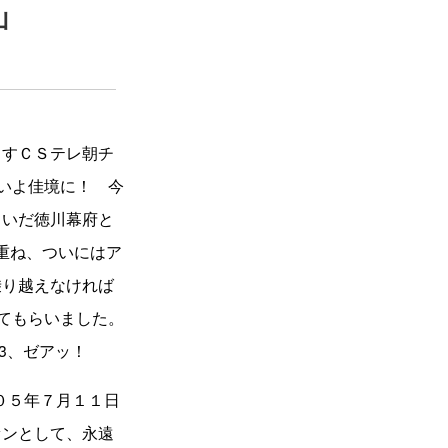
山
くすＣＳテレ朝チ
いよ佳境に！ 今
らいだ徳川幕府と
を重ね、ついにはア
乗り越えなければ
てもらいました。
3、ゼアッ！
００５年７月１１日
ァンとして、永遠