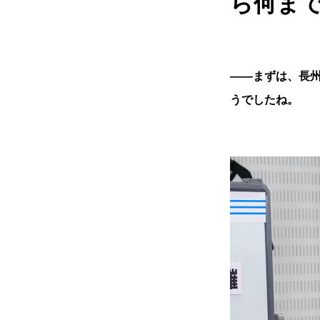
ら何ま
――まずは、長
うでしたね。