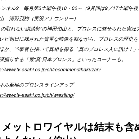
ンネル2 毎月第3土曜午後10・00～（9月回は9／17土曜午後1
山 清野茂樹（実況アナウンサー）
トの取れない講談師”の神田伯山と、プロレスに魅せられた実況
レビ朝日に残された貴重な映像を観ながら、プロレスの歴史を
ほか、当事者を招いて真相を探る「真のプロレス人に訊け！」
深掘りする「最“真”日本プロレス」といったコーナーも。
ps://www.tv-asahi.co.jp/ch/recommend/hakuzan/
ネル至極のプロレスラインアップ
s://www.tv-asahi.co.jp/ch/wrestling/
ィメットロワイヤルは結末も含