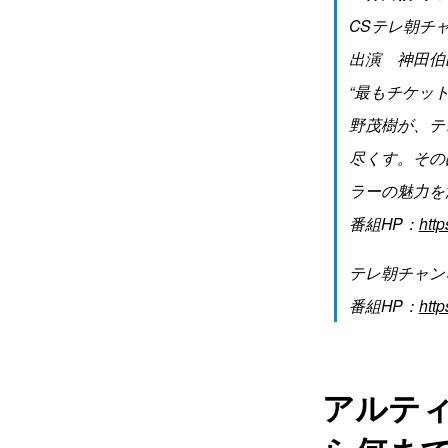
CSテレ朝チャ
出演 神田伯
“最もチケッ
野茂樹が、テ
尽くす。その
ラーの魅力を
番組HP：
htt
テレ朝チャン
番組HP：
http
アルテ