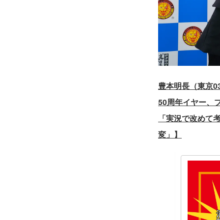
豊本明長（東京0
50周年イヤー、
「実況で改めて考
変」】