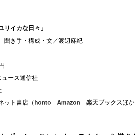
ユリイカな日々」
 聞き手・構成・文／渡辺麻紀
0円
ニュース通信社
社
ネット書店（
ほか
honto
Amazon
楽天ブックス
。