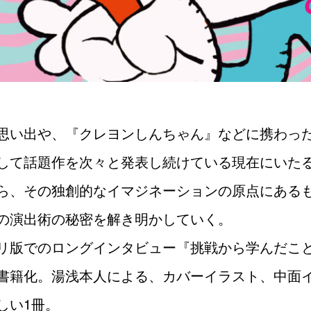
思い出や、『クレヨンしんちゃん』などに携わっ
して話題作を次々と発表し続けている現在にいた
ら、その独創的なイマジネーションの原点にある
の演出術の秘密を解き明かしていく。
リ版でのロングインタビュー『挑戦から学んだこ
書籍化。湯浅本人による、カバーイラスト、中面
しい1冊。