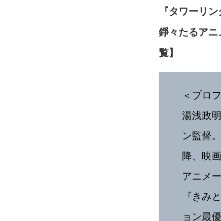
『タワーリン
錚々たるアニ
覧】
＜プロ
湯浅政明
ン監督。
降、映画
アニメ
『きみと
ョン最