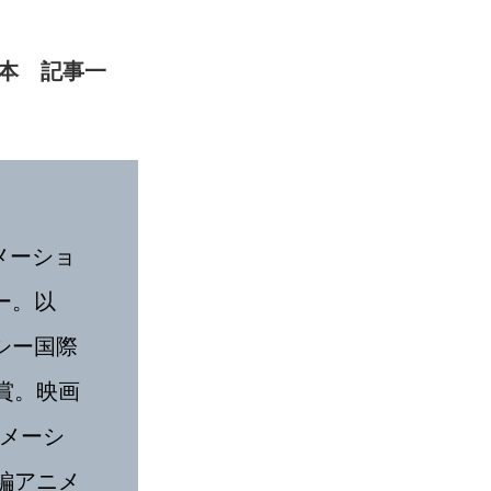
本 記事一
メーショ
ー。以
シー国際
賞。映画
ニメーシ
編アニメ