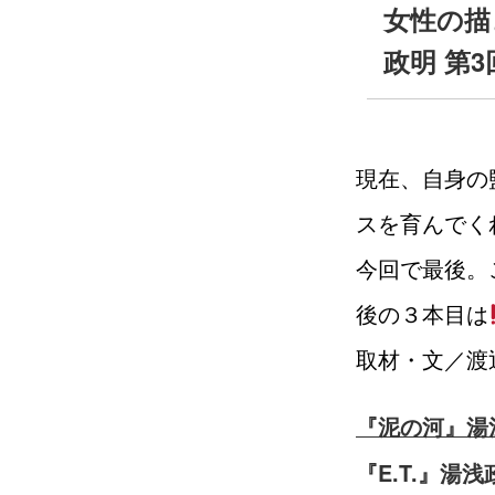
女性の描
政明 第
現在、自身の
スを育んでく
今回で最後。
後の３本目は
取材・文／渡
『泥の河』湯
『E.T.』湯浅