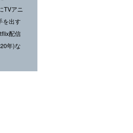
にTVアニ
は手を出す
lix配信
020年)な