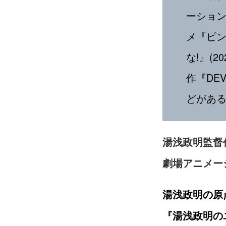
ーション
メ『ピンポ
な!』(2
作『DEV
どがある
湯浅政明監督
劇場アニメー
湯浅政明の原
『湯浅政明の