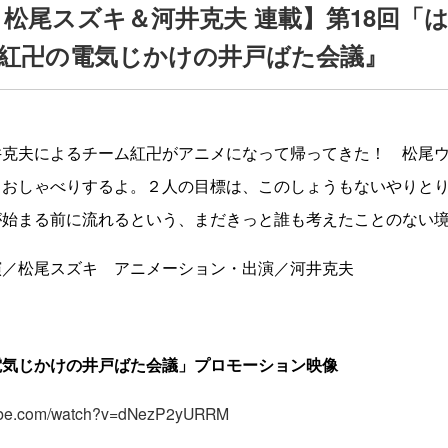
号 松尾スズキ＆河井克夫 連載】第18回「
紅卍の電気じかけの井戸ばた会議』
井克夫によるチーム紅卍がアニメになって帰ってきた！ 松尾
とおしゃべりするよ。２人の目標は、このしょうもないやりと
が始まる前に流れるという、まだきっと誰も考えたことのない
演／松尾スズキ アニメーション・出演／河井克夫
電気じかけの井戸ばた会議」プロモーション映像
tube.com/watch?v=dNezP2yURRM