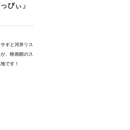
はっぴぃ」
ウサギと河井リス
りが、映画館のス
境地です！