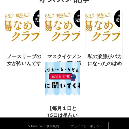
ノースリーブの
マスクイケメン
私の涙腺がバカ
女が怖いんです
への淡い恋は脈
になったのはめ
が、どうやった
あり？ 脈な
ちゃイケの「岡
ら克服できます
し？【光浦靖子
村オファーシリ
か？【光浦靖子
連載】
ーズ」のロケか
連載】
らです【光浦靖
子連載】
【毎月１日と
15日は星占い
の日！】1／15
TV Bros. WEB利用規約
プライバシーポリシー
～1／31の運勢