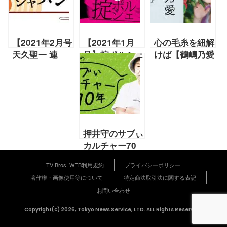
【2021年2月号
【2021年1月
心の毛糸を紐解
天久聖一 連
号】掟ポルシェ
けば【鶴嶋乃愛
載】
連載「大切な思
エッセー連載
clubhouseを
い出がツバまみ
「微睡む花の様
ノベライズする
れ２」
に」第4回】
『ノベライズジ
ャパン』
押井守のサブぃ
カルチャー70
年「漫画の巻」
TV Bros. WEB利用規約
プライバシーポリシー
【2021年11月
著作権・画像使用等について
特定商法取引法に関する表記
号 押井守 連載
お問い合わせ
第31回】
Copyright(c) 2026, Tokyo News Service, LTD. ALL Rights Reserved.