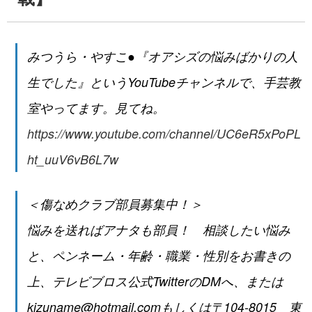
みつうら・やすこ●『オアシズの悩みばかりの人
生でした』というYouTubeチャンネルで、手芸教
室やってます。見てね。
https://www.youtube.com/channel/UC6eR5xPoPL
ht_uuV6vB6L7w
＜傷なめクラブ部員募集中！＞
悩みを送ればアナタも部員！ 相談したい悩み
と、ペンネーム・年齢・職業・性別をお書きの
上、テレビブロス公式TwitterのDMへ、または
kizuname@hotmail.comもしくは〒104-8015 東