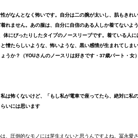
女性がなんとなく怖いです。自分は二の腕が太いし、肌もきれ
ど着れません。あの服は、自分に自信のある人しか着てないよ
は、体にぴったりしたタイプのノースリーブです。着ている人に
ると憎たらしいような、怖いような、黒い感情が生まれてしま
ょうか？（YOUさんのノースリは好きです・37歳パート・女
、私は怖くないけど、「もし私が電車で座ってたら、絶対に私
くらいには思います
のは、圧倒的なモノには芽生えないと思うんですよね。冨永愛