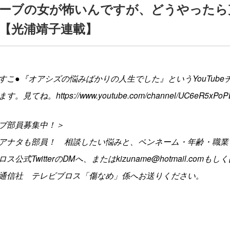
ーブの女が怖いんですが、どうやったら
【光浦靖子連載】
すこ●『オアシズの悩みばかりの人生でした』というYouTube
ます。見てね。
https://www.youtube.com/channel/UC6eR5xPo
ブ部員募集中！＞
アナタも部員！ 相談したい悩みと、ペンネーム・年齢・職業
公式TwitterのDMへ、またはkizuname@hotmail.comもしく
通信社 テレビブロス「傷なめ」係へお送りください。
＞