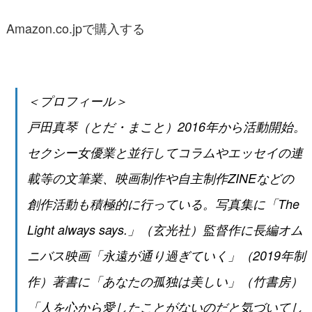
Amazon.co.jpで購入する
＜プロフィール＞
戸田真琴（とだ・まこと）2016年から活動開始。
セクシー女優業と並行してコラムやエッセイの連
載等の文筆業、映画制作や自主制作ZINEなどの
創作活動も積極的に行っている。写真集に「The
Light always says.」（玄光社）監督作に長編オム
ニバス映画「永遠が通り過ぎていく」（2019年制
作）著書に「あなたの孤独は美しい」（竹書房）
「人を心から愛したことがないのだと気づいてし