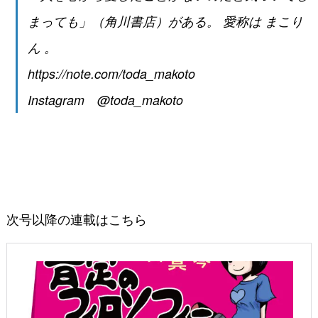
まっても」（角川書店）がある。 愛称は まこり
ん 。
https://note.com/toda_makoto
Instagram @toda_makoto
次号以降の連載はこちら