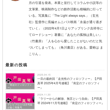
月の引退を発表。本業と並行してコラムや小説等の
文筆業、映画制作などの創作活動も積極的に行って
いる。写真集に「The Light always says.」（玄光
社）監督作に長編オムニバス映画「永遠が通り過ぎ
ていく」（2022年4月1日よりアップリンク吉祥寺に
てロードショー）著書に「あなたの孤独は美しい」
（竹書房）「人を心から愛したことがないのだと気
づいてしまっても」（角川書店）がある。愛称は ま
こりん 。
最新の投稿
2025.04.15
一旦の最終回「走光性のフィロソフィー」【戸田
真琴 2025年4月号連載】『肯定のフィロソフィ
『肯定のフィロソフィ
ー』
ー』
2024.11.30
「ラリーからの解放、無言という自由」【戸田真
琴 2024年11月号連載】『肯定のフィロソフィー』
テレビブロス12月号龍
が如く特集号