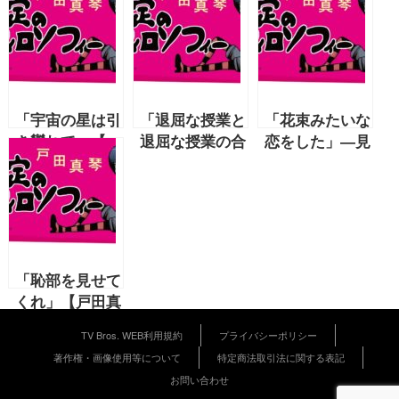
「宇宙の星は引
「退屈な授業と
「花束みたいな
き攣れて」【
退屈な授業の合
恋をした」―見
戸田真琴 2020
間に」【戸田真
る人の恋をそっ
年10月号連
琴 2021年3月
と匿う物語【戸
載】『肯定のフ
号連載】『肯定
田真琴 2021年
ィロソフィー』
のフィロソフィ
2月号連載】
ー』
『肯定のフィロ
ソフィー』
「恥部を見せて
くれ」【戸田真
琴 2020年7月
TV Bros. WEB利用規約
プライバシーポリシー
号連載】『肯定
著作権・画像使用等について
特定商法取引法に関する表記
のフィロソフィ
お問い合わせ
ー』