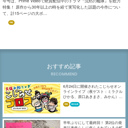
今号は、Prime Videoで絶賛配信中のドラマ『沈黙の艦隊』を総力
特集！ 原作から30年以上の時を経て実写化した話題の今作につい
て、計15ページの大ボ…
FREE
おすすめ記事
RECOMMEND
6月24日に開催されたこじらせオン
ラインライブ（夜ゲスト：ミラクル
ひかる、原口あきまさ、みかん）の
収...
FREE
REGULAR
半年ぶりにして最終回！ 第2位の発
表以来焦らしに焦らされている小町