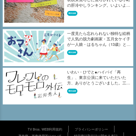
の肝冷やしランキング。いよいよ、
よ...
REGULAR
一度見たら忘れられない独特な絵柄
で人気の脱力劇画家・五月女ケイ子
が一人娘・はるちゃん（13歳）との
毎...
REGULAR
いわい・ひでと●ハイバイ「再
生」、東京公演に来ていただいた
方、ありがとうございました。三重
公演を7月...
REGULAR
TV Bros. WEB利用規約
プライバシーポリシー
著作権・画像使用等について
特定商法取引法に関する表記