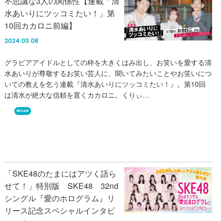
不思議な3人の関係性【連載「清
水あいりにツッコミたい！」第
10回カカロニ前編】
2024.03.08
グラビアアイドルとしての枠を大きくはみ出し、お笑いを愛する清
水あいりが尊敬するお笑い芸人に、聞いてみたいことやお笑いにつ
いての教えを乞う連載『清水あいりにツッコミたい！』。第10回
は清水が絶大な信頼を置くカカロニ。くりぃ…
REGULAR
「SKE48のたまにはアツく語ら
せて！」特別版 SKE48 32nd
シングル『愛のホログラム』リ
リース記念スペシャルインタビ