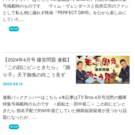
号掲載時のものです ヴィム・ヴェンダースと役所広司のファン
として私も例に漏れず映画『PERFECT DAYS』を心から楽しみに
していた…
REGULAR
【2024年4月号 爆笑問題 連載】
『この顔にピンときたら』『踊
り子』天下御免の向こう見ず
2024.04.12
連載バックナンバーはこちら ※本記事はTV Bros.4月号沈黙の艦隊
特集号掲載時のものです ＜紙粘土・田中裕二＞ この顔にピンと
きたら 指名手配で約50年逃亡していた桐島聡容疑者が見つかり話
題になったが、…
REGULAR