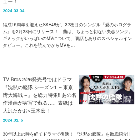
ュー！
2024.03.04
結成15周年を迎えたSKE48が、32枚目のシングル『愛のホログラ
ム』を2月28日にリリース！ 曲は、ちょっと切ない失恋ソング。
ギミックがいっぱいのMVについて、裏話もありのスペシャルイン
タビュー。これを読んでからMVを…
REGULAR、SKE48
TV Bros.2/26発売号ではドラマ
『沈黙の艦隊 シーズン1 ～東京
湾大海戦～』を総力特集!! あの名
作漫画が実写で蘇る…。表紙は
大沢たかお×玉木宏！
2024.02.15
30年以上の時を経てドラマで復活！ 『沈黙の艦隊』を徹底紹介!!