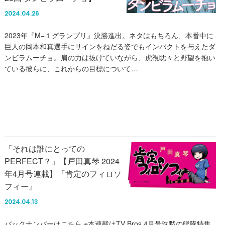
2024.04.26
2023年『M−１グランプリ』決勝進出。ネタはもちろん、本番中に
巨人の岡本和真選手にサインをねだる姿でもインパクトを与えたダ
ンビラムーチョ。肩の力は抜けていながら、虎視眈々と野望を抱い
ている彼らに、これからの目標について…
「それは誰にとっての
PERFECT？」【戸田真琴 2024
年4月号連載】『肯定のフィロソ
フィー』
2024.04.13
バックナンバーはこちら ※本連載はTV Bros.4月号沈黙の艦隊特集