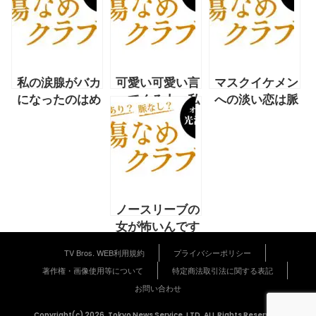
私の涙腺がバカ
可愛い可愛い言
マスクイケメン
になったのはめ
ってくる人、私
への淡い恋は脈
ちゃイケの「岡
を見下してます
あり？ 脈な
村オファーシリ
よね？【光浦靖
し？【光浦靖子
ーズ」のロケか
子お悩み相談連
連載】
らです【光浦靖
載】
子連載】
ノースリーブの
女が怖いんです
が、どうやった
TV Bros. WEB利用規約
プライバシーポリシー
ら克服できます
著作権・画像使用等について
特定商法取引法に関する表記
か？【光浦靖子
お問い合わせ
連載】
Copyright(c) 2026, Tokyo News Service, LTD. ALL Rights Reserved.