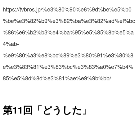
https://tvbros.jp/%e3%80%90%e6%9d%be%e5%b0
%be%e3%82%b9%e3%82%ba%e3%82%ad%ef%bc
%86%e6%b2%b3%e4%ba%95%e5%85%8b%e5%a
4%ab-
%e9%80%a3%e8%bc%89%e3%80%91%e3%80%8
e%e3%83%81%e3%83%bc%e3%83%a0%e7%b4%
85%e5%8d%8d%e3%81%ae%e9%9b%bb/
第11回「どうした」