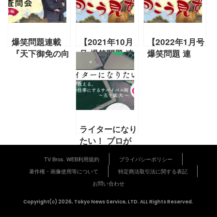
爆笑問題連載
【2021年10月
【2022年1月号
『天下御免の向
号 爆笑問題 連
爆笑問題 連
こう見ず』特別
載】『シン・デ
載】『白いネ
編「緊急招集！
レラ』『論破～
コ』『新幹線大
爆笑問題の年末
ルーム』天下御
爆破』天下御免
査問会2020
免の向こう見ず
の向こう見ず
後編」〜爆笑問
題にan・anモ
ライターになり
デルの過去！負
たい！ プロが
けじとダニエル
教える、好きを
ズがモデル宣
TV Bros. WEB利用規約
プライバシーポリシー
仕事にするサバ
言！？
著作権・画像使用等について
特定商法取引法に関する表記
イバル術【02
お問い合わせ
〜五十嵐大〜前
編】
Copyright(c) 2026, Tokyo News Service, LTD. ALL Rights Reserved.