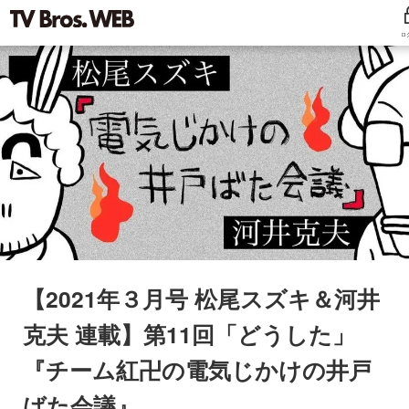
ロ
【2021年３月号 松尾スズキ＆河井
克夫 連載】第11回「どうした」
『チーム紅卍の電気じかけの井戸
ばた会議』