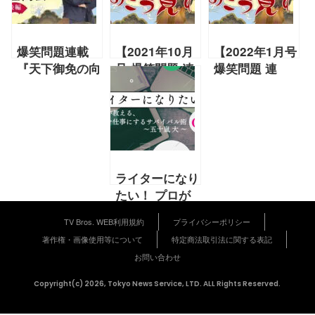
爆笑問題連載
【2021年10月
【2022年1月号
『天下御免の向
号 爆笑問題 連
爆笑問題 連
こう見ず』特別
載】『シン・デ
載】『白いネ
編「緊急招集！
レラ』『論破～
コ』『新幹線大
爆笑問題の年末
ルーム』天下御
爆破』天下御免
査問会2020
免の向こう見ず
の向こう見ず
後編」〜爆笑問
題にan・anモ
ライターになり
デルの過去！負
たい！ プロが
けじとダニエル
教える、好きを
ズがモデル宣
TV Bros. WEB利用規約
プライバシーポリシー
仕事にするサバ
言！？
著作権・画像使用等について
特定商法取引法に関する表記
イバル術【02
お問い合わせ
〜五十嵐大〜前
編】
Copyright(c) 2026, Tokyo News Service, LTD. ALL Rights Reserved.