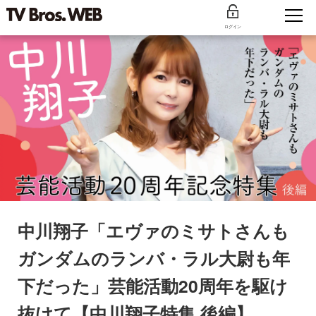
ログイン
中川翔子「エヴァのミサトさんも
ガンダムのランバ・ラル大尉も年
下だった」芸能活動20周年を駆け
抜けて【中川翔子特集 後編】