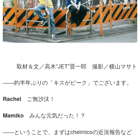
取材＆文／高木”JET”晋一郎 撮影／横山マサト
――約半年ぶりの「キスがピーク」でございます。
ご無沙汰！
Rachel
みんな元気だった！？
Mamiko
――ということで、まずはchelmicoの近況報告など