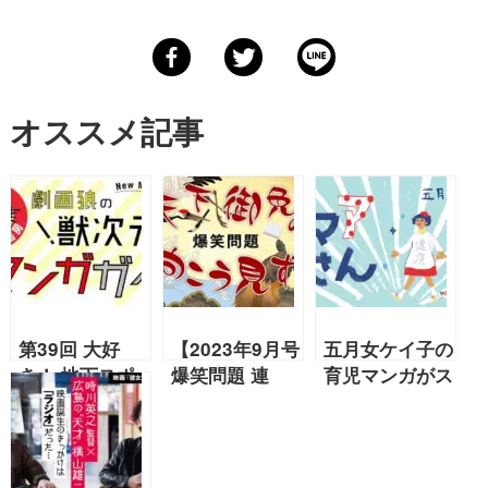
オススメ記事
第39回 大好
【2023年9月号
五月女ケイ子の
き！ 地下スポ
爆笑問題 連
育児マンガがス
ーツマンガ!!
載】『バービ
タート！『おマ
（通算n回目）
ー』『もし流行
アさん』第１回
語大賞とった
「劇団四季家
ら…』天下御免
族」【2021年